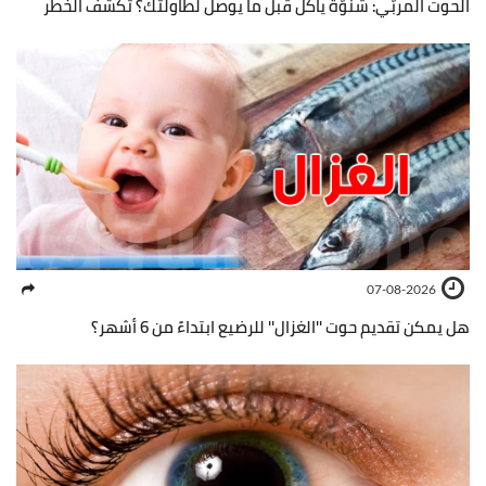
الحوت المربّي: شنوّة ياكل قبل ما يوصل لطاولتك؟ تكشف الخطر
07-08-2026
هل يمكن تقديم حوت ''الغزال'' للرضيع ابتداءً من 6 أشهر؟