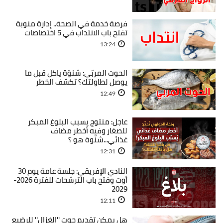
فرصة خدمة في الصحة.. إدارة منوبة
تفتح باب الانتداب في 5 اختصاصات
13:24
الحوت المربّي: شنوّة ياكل قبل ما
يوصل لطاولتك؟ تكشف الخطر
12:49
عاجل: منتوج يسبب البلوغ المبكر
للصغار وفيه أخطر مضاف
غذائي...شنّوة هو ؟
12:31
النادي الإفريقي: جلسة عامة يوم 30
أوت وفتح باب الترشحات للفترة 2026-
2029
12:11
هل يمكن تقديم حوت ''الغزال'' للرضيع