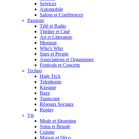
Services
Automobile
Salons et Conférences
Passions
Télé et Radio
Théàtre et Ciné
Art et Litterature
Musique
Who's Who
Stars et People
Associations et Organismes
Festivals et Concerts
Techno
High Tech
Telephonie
Kiosque
Buzz
Tuniscope
Réseaux Sociaux
Replay
Vie
Mode et Shopping
Soins et Beauté
Cuisine
Maison et Déco