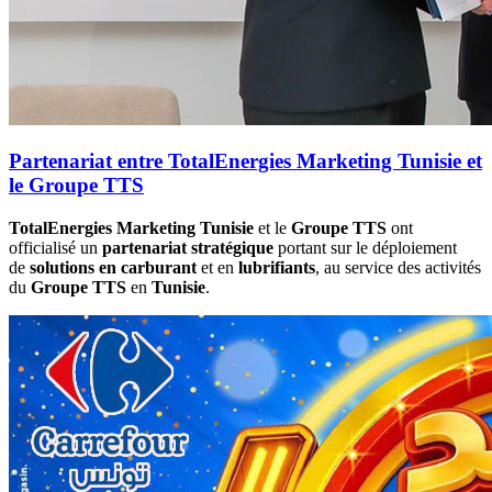
Partenariat entre TotalEnergies Marketing Tunisie et
le Groupe TTS
TotalEnergies Marketing Tunisie
et le
Groupe TTS
ont
officialisé un
partenariat stratégique
portant sur le déploiement
de
solutions en carburant
et en
lubrifiants
, au service des activités
du
Groupe TTS
en
Tunisie
.