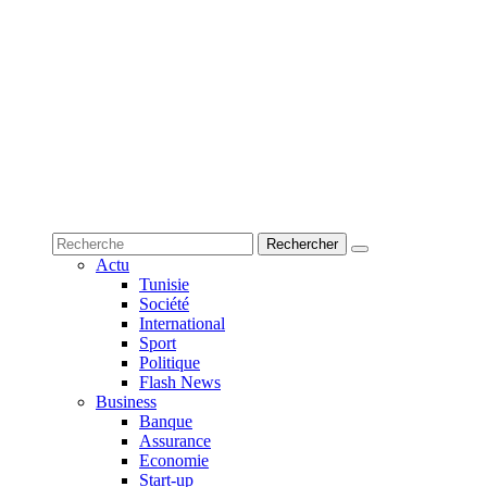
Actu
Tunisie
Société
International
Sport
Politique
Flash News
Business
Banque
Assurance
Economie
Start-up