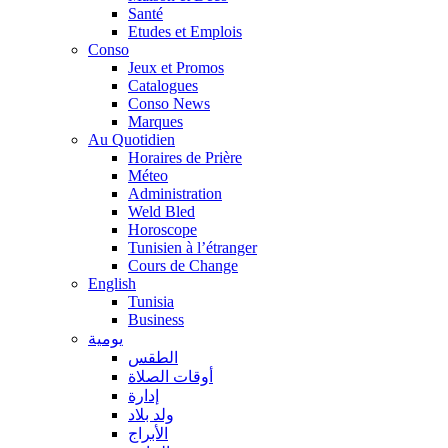
Santé
Etudes et Emplois
Conso
Jeux et Promos
Catalogues
Conso News
Marques
Au Quotidien
Horaires de Prière
Méteo
Administration
Weld Bled
Horoscope
Tunisien à l’étranger
Cours de Change
English
Tunisia
Business
يومية
الطقس
أوقات الصلاة
إدارة
ولد بلاد
الأبراج