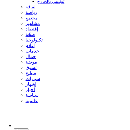
تونسي بالخارج
ثقافة
رياضة
مجتمع
مشاهير
إقتصاد
صحّة
تكنولوجيا
إعلام
خدمات
جمال
موضة
تسوق
مطبخ
سيارات
إشهار
أخبار
سياسة
عالمية