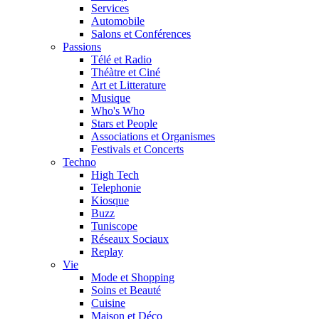
Services
Automobile
Salons et Conférences
Passions
Télé et Radio
Théàtre et Ciné
Art et Litterature
Musique
Who's Who
Stars et People
Associations et Organismes
Festivals et Concerts
Techno
High Tech
Telephonie
Kiosque
Buzz
Tuniscope
Réseaux Sociaux
Replay
Vie
Mode et Shopping
Soins et Beauté
Cuisine
Maison et Déco