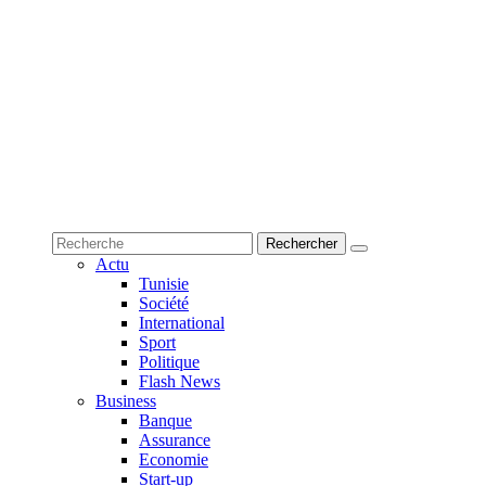
Actu
Tunisie
Société
International
Sport
Politique
Flash News
Business
Banque
Assurance
Economie
Start-up