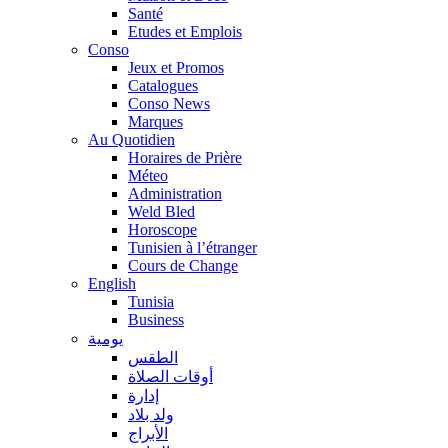
Santé
Etudes et Emplois
Conso
Jeux et Promos
Catalogues
Conso News
Marques
Au Quotidien
Horaires de Prière
Méteo
Administration
Weld Bled
Horoscope
Tunisien à l’étranger
Cours de Change
English
Tunisia
Business
يومية
الطقس
أوقات الصلاة
إدارة
ولد بلاد
الأبراج