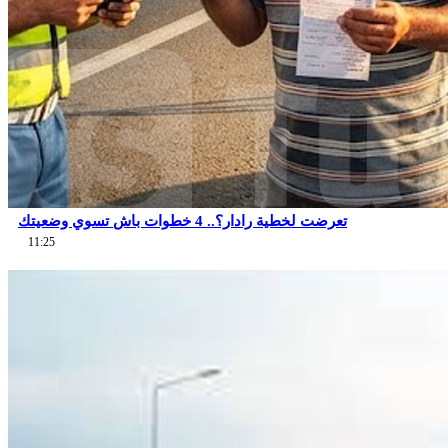
تعرضت لخطية رادار؟.. 4 خطوات باش تسوي وضعيتك
11:25