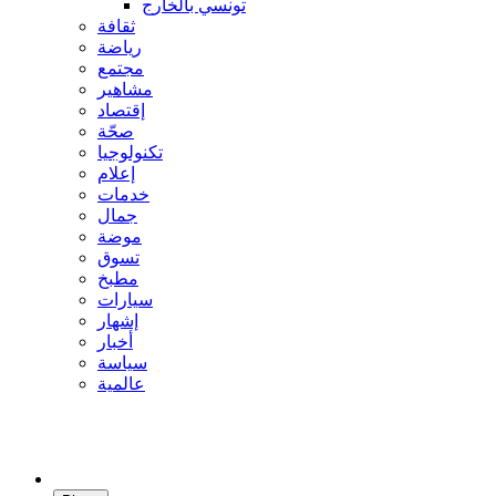
تونسي بالخارج
ثقافة
رياضة
مجتمع
مشاهير
إقتصاد
صحّة
تكنولوجيا
إعلام
خدمات
جمال
موضة
تسوق
مطبخ
سيارات
إشهار
أخبار
سياسة
عالمية