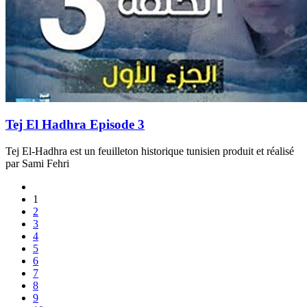
Tej El Hadhra Episode 3
Tej El-Hadhra est un feuilleton historique tunisien produit et réalisé
par Sami Fehri
1
2
3
4
5
6
7
8
9