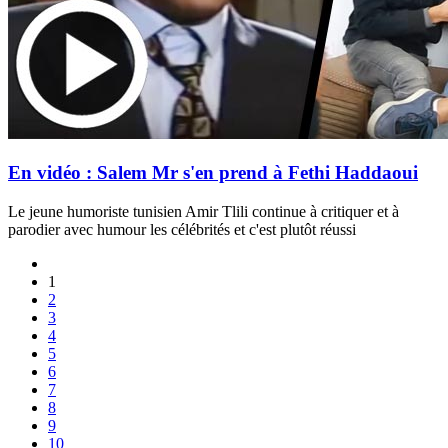
En vidéo : Salem Mr s'en prend à Fethi Haddaoui
Le jeune humoriste tunisien Amir Tlili continue à critiquer et à
parodier avec humour les célébrités et c'est plutôt réussi
1
2
3
4
5
6
7
8
9
10