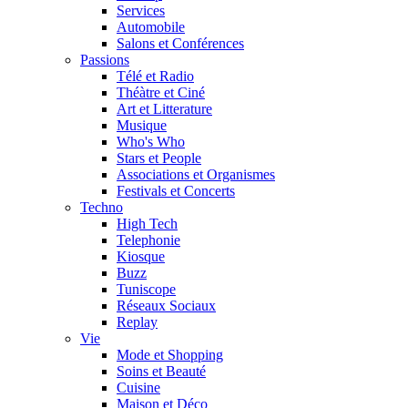
Services
Automobile
Salons et Conférences
Passions
Télé et Radio
Théàtre et Ciné
Art et Litterature
Musique
Who's Who
Stars et People
Associations et Organismes
Festivals et Concerts
Techno
High Tech
Telephonie
Kiosque
Buzz
Tuniscope
Réseaux Sociaux
Replay
Vie
Mode et Shopping
Soins et Beauté
Cuisine
Maison et Déco