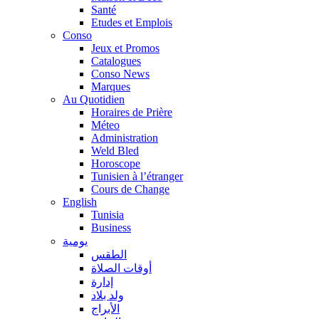
Santé
Etudes et Emplois
Conso
Jeux et Promos
Catalogues
Conso News
Marques
Au Quotidien
Horaires de Prière
Méteo
Administration
Weld Bled
Horoscope
Tunisien à l’étranger
Cours de Change
English
Tunisia
Business
يومية
الطقس
أوقات الصلاة
إدارة
ولد بلاد
الأبراج