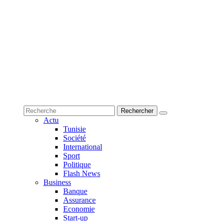
Actu
Tunisie
Société
International
Sport
Politique
Flash News
Business
Banque
Assurance
Economie
Start-up