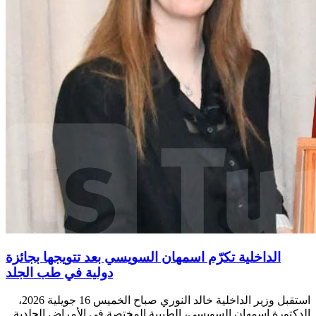
الداخلية تكرّم اسمهان السويسي بعد تتويجها بجائزة
دولية في طب الجلد
استقبل وزير الداخلية خالد النوري صباح الخميس 16 جويلية 2026،
الدكتورة اسمهان السويسي، الطبيبة المختصة في الأمراض الجلدية