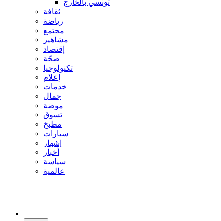
تونسي بالخارج
ثقافة
رياضة
مجتمع
مشاهير
إقتصاد
صحّة
تكنولوجيا
إعلام
خدمات
جمال
موضة
تسوق
مطبخ
سيارات
إشهار
أخبار
سياسة
عالمية