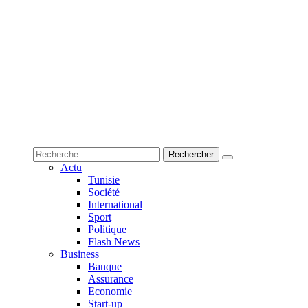
Actu
Tunisie
Société
International
Sport
Politique
Flash News
Business
Banque
Assurance
Economie
Start-up