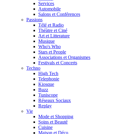
Services
Automobile
Salons et Conférences
Passions
Télé et Radio
Théàtre et Ciné
Art et Litterature
Musique
Who's Who
Stars et People
Associations et Organismes
Festivals et Concerts
Techno
High Tech
Telephonie
Kiosque
Buzz
Tuniscope
Réseaux Sociaux
Replay
Vie
Mode et Shopping
Soins et Beauté
Cuisine
Maison et Déco