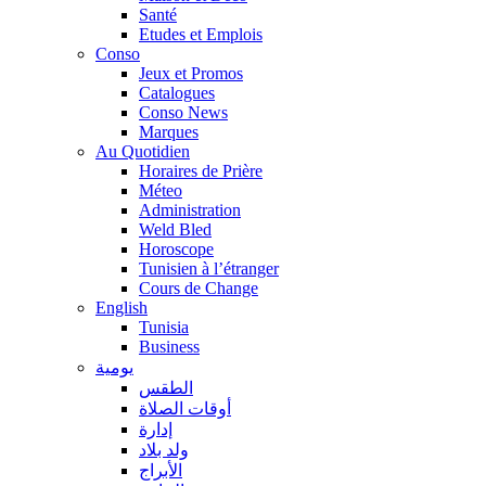
Santé
Etudes et Emplois
Conso
Jeux et Promos
Catalogues
Conso News
Marques
Au Quotidien
Horaires de Prière
Méteo
Administration
Weld Bled
Horoscope
Tunisien à l’étranger
Cours de Change
English
Tunisia
Business
يومية
الطقس
أوقات الصلاة
إدارة
ولد بلاد
الأبراج