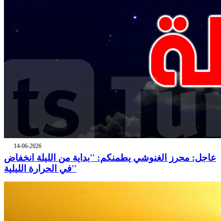
14-06-2026
عاجل: محرز الغنوشي يطمنكم: ''بداية من الليلة انخفاض
في الحرارة الليلية''