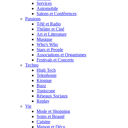
Services
Automobile
Salons et Conférences
Passions
Télé et Radio
Théàtre et Ciné
Art et Litterature
Musique
Who's Who
Stars et People
Associations et Organismes
Festivals et Concerts
Techno
High Tech
Telephonie
Kiosque
Buzz
Tuniscope
Réseaux Sociaux
Replay
Vie
Mode et Shopping
Soins et Beauté
Cuisine
Maison et Déco