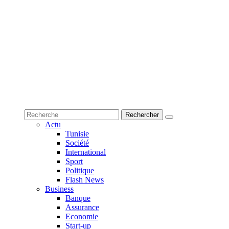
Actu
Tunisie
Société
International
Sport
Politique
Flash News
Business
Banque
Assurance
Economie
Start-up