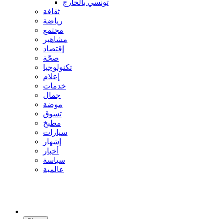
تونسي بالخارج
ثقافة
رياضة
مجتمع
مشاهير
إقتصاد
صحّة
تكنولوجيا
إعلام
خدمات
جمال
موضة
تسوق
مطبخ
سيارات
إشهار
أخبار
سياسة
عالمية