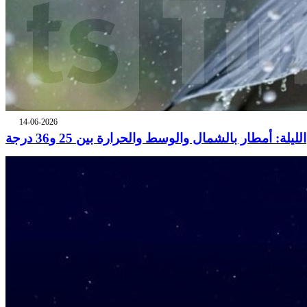
14-06-2026
الليلة: أمطار بالشمال والوسط والحرارة بين 25 و36 درجة