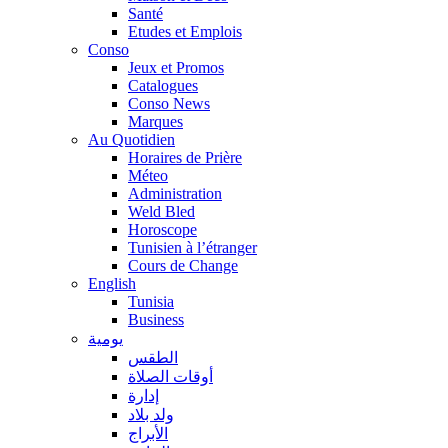
Santé
Etudes et Emplois
Conso
Jeux et Promos
Catalogues
Conso News
Marques
Au Quotidien
Horaires de Prière
Méteo
Administration
Weld Bled
Horoscope
Tunisien à l’étranger
Cours de Change
English
Tunisia
Business
يومية
الطقس
أوقات الصلاة
إدارة
ولد بلاد
الأبراج