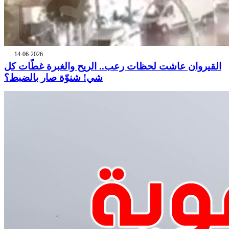
14-06-2026
القيروان عاشت لحظات رعب.. الريح والغبرة غطّات كل
شي! شنوّة صار بالضبط؟