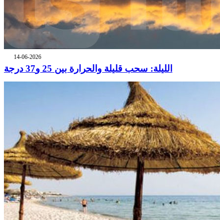
14-06-2026
الليلة: سحب قليلة والحرارة بين 25 و37 درجة