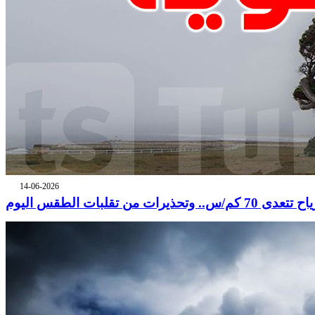
14-06-2026
 تتعدى 70 كم/س.. وتحذيرات من تقلبات الطقس اليوم