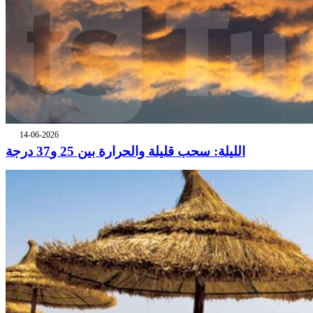
14-06-2026
الليلة: سحب قليلة والحرارة بين 25 و37 درجة