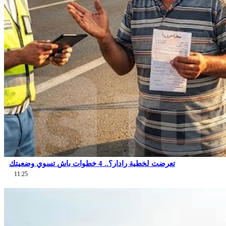
تعرضت لخطية رادار؟.. 4 خطوات باش تسوي وضعيتك
11:25