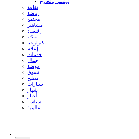
تونسي بالخارج
ثقافة
رياضة
مجتمع
مشاهير
إقتصاد
صحّة
تكنولوجيا
إعلام
خدمات
جمال
موضة
تسوق
مطبخ
سيارات
إشهار
أخبار
سياسة
عالمية