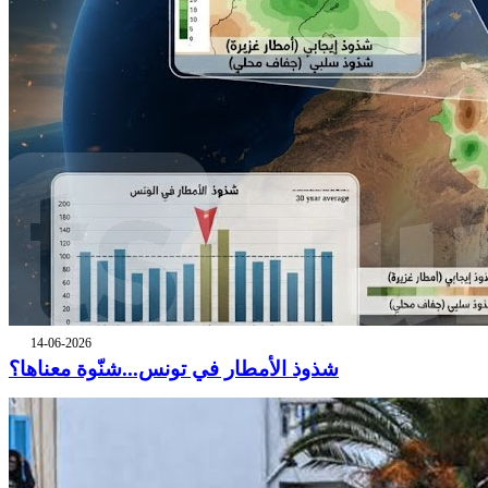
14-06-2026
شذوذ الأمطار في تونس...شنّوة معناها؟