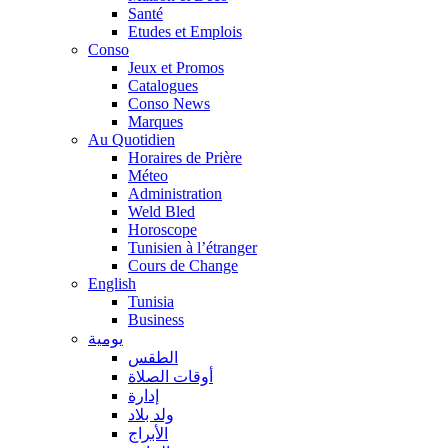
Santé
Etudes et Emplois
Conso
Jeux et Promos
Catalogues
Conso News
Marques
Au Quotidien
Horaires de Prière
Méteo
Administration
Weld Bled
Horoscope
Tunisien à l’étranger
Cours de Change
English
Tunisia
Business
يومية
الطقس
أوقات الصلاة
إدارة
ولد بلاد
الأبراج