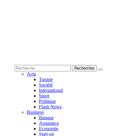
Actu
Tunisie
Société
International
Sport
Politique
Flash News
Business
Banque
Assurance
Economie
Start-up