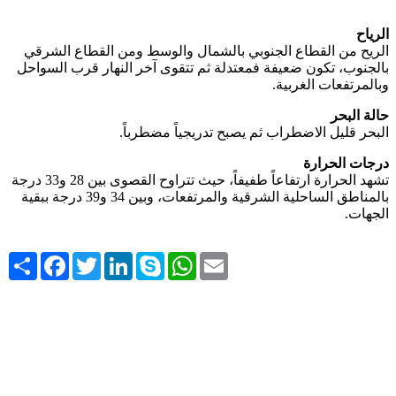
الرياح
الريح من القطاع الجنوبي بالشمال والوسط ومن القطاع الشرقي
بالجنوب، تكون ضعيفة فمعتدلة ثم تتقوى آخر النهار قرب السواحل
وبالمرتفعات الغربية.
حالة البحر
البحر قليل الاضطراب ثم يصبح تدريجياً مضطرباً.
درجات الحرارة
تشهد الحرارة ارتفاعاً طفيفاً، حيث تتراوح القصوى بين 28 و33 درجة
بالمناطق الساحلية الشرقية والمرتفعات، وبين 34 و39 درجة ببقية
الجهات.
Share
Facebook
Twitter
LinkedIn
Skype
WhatsApp
Email