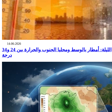
14-06-2026
الليلة: أمطار بالوسط ومحليا الجنوب والحرارة بين 24 و34
درجة