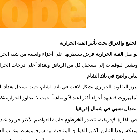
الخليج والعراق تحت تأثير القبة الحرارية
تواصل
القبة الحرارية
فرض سيطرتها على أجزاء واسعة من شبه الجزيرة ا
وتشير التوقعات إلى تسجيل كل من
الرياض
و
بغداد
أعلى درجات الحرار
تباين واضح في بلاد الشام
يبرز التفاوت الحراري بشكل لافت في بلاد الشام، حيث تسجل
بغداد
الذروة
أما
بيروت
فتشهد أجواء أكثر اعتدالاً وإنعاشاً، حيث لا تتجاوز الحرارة 24 درجة مئوية بفضل التأثير البحري.
اعتدال نسبي في شمال إفريقيا
في القارة الإفريقية، تتصدر
الخرطوم
قائمة العواصم الأكثر حرارة عند 43 درجة مئوية، بينما تسجل دول المغرب العربي أجواء أكثر اعتدالاً تتراوح بين 24 و25 درجة 
ويعكس هذا التباين الكبير الفوارق المناخية بين شرق ووسط وغرب ال