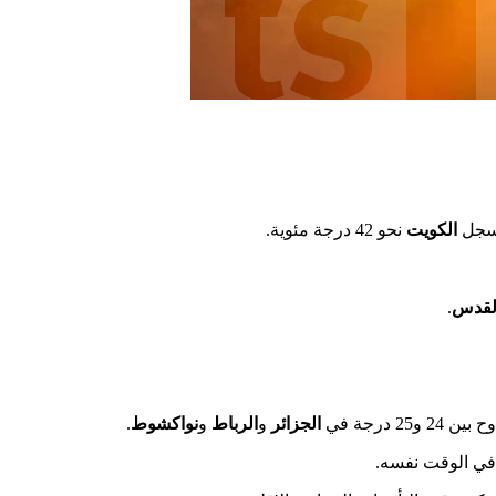
الكويت
نحو 42 درجة مئوية.
لقدس
.
الجزائر
و
الرباط
و
نواكشوط
.
 في الوقت نفسه.