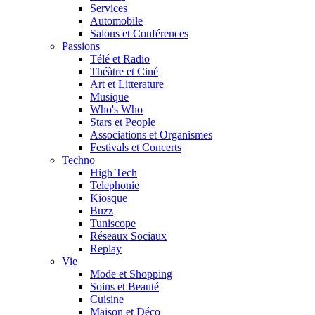
Services
Automobile
Salons et Conférences
Passions
Télé et Radio
Théàtre et Ciné
Art et Litterature
Musique
Who's Who
Stars et People
Associations et Organismes
Festivals et Concerts
Techno
High Tech
Telephonie
Kiosque
Buzz
Tuniscope
Réseaux Sociaux
Replay
Vie
Mode et Shopping
Soins et Beauté
Cuisine
Maison et Déco