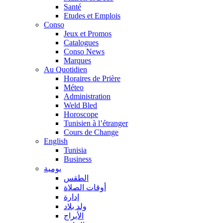
Santé
Etudes et Emplois
Conso
Jeux et Promos
Catalogues
Conso News
Marques
Au Quotidien
Horaires de Prière
Méteo
Administration
Weld Bled
Horoscope
Tunisien à l’étranger
Cours de Change
English
Tunisia
Business
يومية
الطقس
أوقات الصلاة
إدارة
ولد بلاد
الأبراج