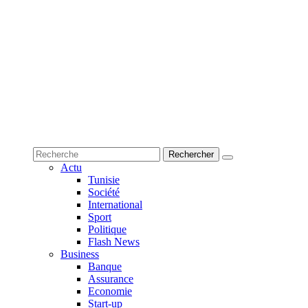
Actu
Tunisie
Société
International
Sport
Politique
Flash News
Business
Banque
Assurance
Economie
Start-up