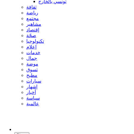
تونسي بالخارج
ثقافة
رياضة
مجتمع
مشاهير
إقتصاد
صحّة
تكنولوجيا
إعلام
خدمات
جمال
موضة
تسوق
مطبخ
سيارات
إشهار
أخبار
سياسة
عالمية