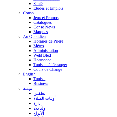
Santé
Etudes et Emplois
Conso
Jeux et Promos
Catalogues
Conso News
Marques
Au Quotidien
Horaires de Prière
Méteo
Administration
Weld Bled
Horoscope
Tunisien à l’étranger
Cours de Change
English
Tunisia
Business
يومية
الطقس
أوقات الصلاة
إدارة
ولد بلاد
الأبراج