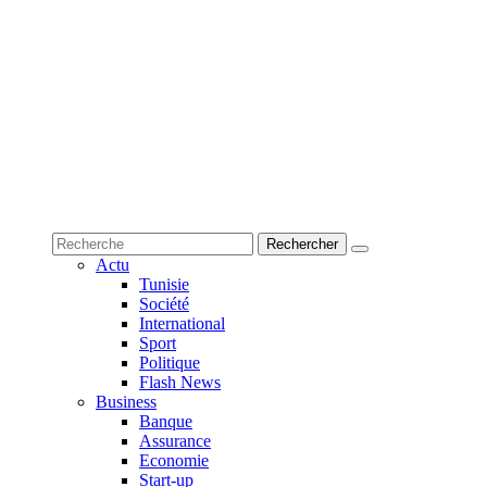
Actu
Tunisie
Société
International
Sport
Politique
Flash News
Business
Banque
Assurance
Economie
Start-up