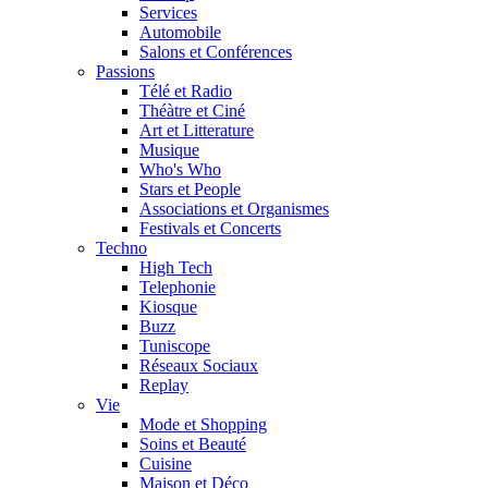
Services
Automobile
Salons et Conférences
Passions
Télé et Radio
Théàtre et Ciné
Art et Litterature
Musique
Who's Who
Stars et People
Associations et Organismes
Festivals et Concerts
Techno
High Tech
Telephonie
Kiosque
Buzz
Tuniscope
Réseaux Sociaux
Replay
Vie
Mode et Shopping
Soins et Beauté
Cuisine
Maison et Déco