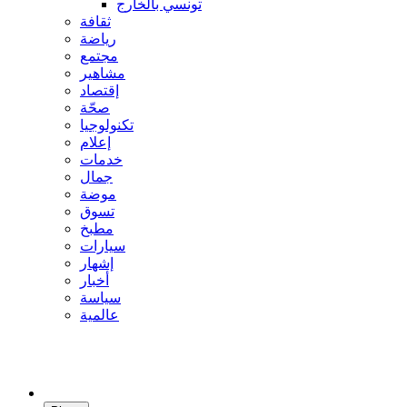
تونسي بالخارج
ثقافة
رياضة
مجتمع
مشاهير
إقتصاد
صحّة
تكنولوجيا
إعلام
خدمات
جمال
موضة
تسوق
مطبخ
سيارات
إشهار
أخبار
سياسة
عالمية