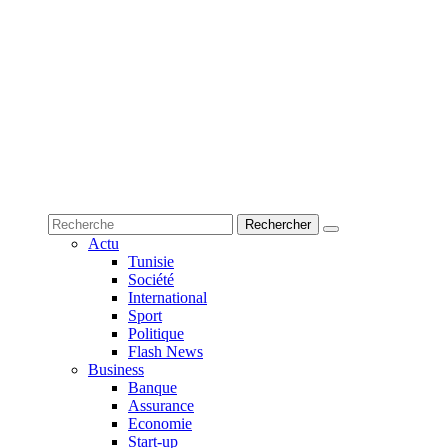
Actu
Tunisie
Société
International
Sport
Politique
Flash News
Business
Banque
Assurance
Economie
Start-up