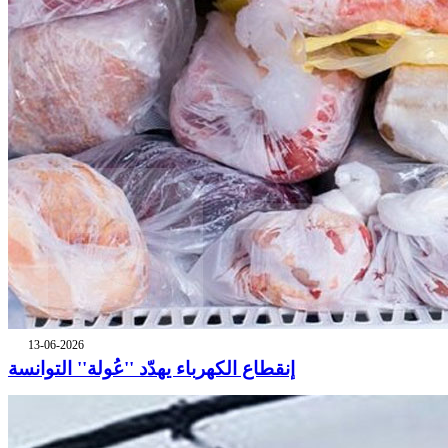
13-06-2026
إنقطاع الكهرباء يهدّد ''عُولة'' التوانسة