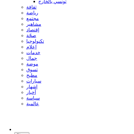
تونسي بالخارج
ثقافة
رياضة
مجتمع
مشاهير
إقتصاد
صحّة
تكنولوجيا
إعلام
خدمات
جمال
موضة
تسوق
مطبخ
سيارات
إشهار
أخبار
سياسة
عالمية