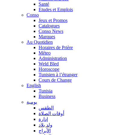
Santé
Etudes et Emplois
Conso
Jeux et Promos
Catalogues
Conso News
Marques
Au Quotidien
Horaires de Prière
Méteo
Administration
Weld Bled
Horoscope
Tunisien à l’étranger
Cours de Change
English
Tunisia
Business
يومية
الطقس
أوقات الصلاة
إدارة
ولد بلاد
الأبراج