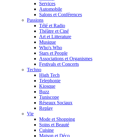
Services
Automobile
Salons et Conférences
Passions
Télé et Radio
Théàtre et Ciné
Art et Litterature
Musique
Who's Who
Stars et People
Associations et Organismes
Festivals et Concerts
Techno
High Tech
Telephonie
Kiosque
Buzz
Tuniscope
Réseaux Sociaux
Replay
Vie
Mode et Shopping
Soins et Beauté
Cuisine
Maison et Déco