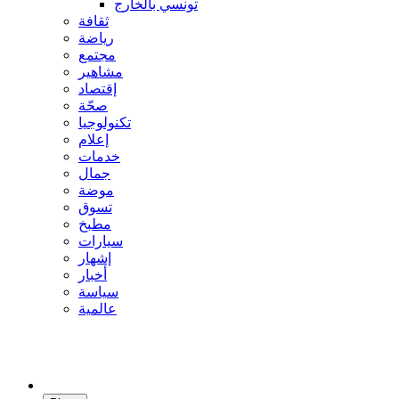
تونسي بالخارج
ثقافة
رياضة
مجتمع
مشاهير
إقتصاد
صحّة
تكنولوجيا
إعلام
خدمات
جمال
موضة
تسوق
مطبخ
سيارات
إشهار
أخبار
سياسة
عالمية