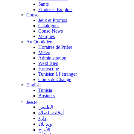
Santé
Etudes et Emplois
Conso
Jeux et Promos
Catalogues
Conso News
Marques
Au Quotidien
Horaires de Prière
Méteo
Administration
Weld Bled
Horoscope
Tunisien à l’étranger
Cours de Change
English
Tunisia
Business
يومية
الطقس
أوقات الصلاة
إدارة
ولد بلاد
الأبراج