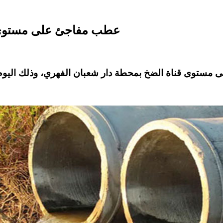
عطب مفاجئ على مستوى قن