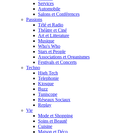
Services
Automobile
Salons et Conférences
Passions
Télé et Radio
Théàtre et Ciné
Art et Litterature
Musique
Who's Who
Stars et People
Associations et Organismes
Festivals et Concerts
Techno
High Tech
Telephonie
Kiosque
Buzz
Tuniscope
Réseaux Sociaux
Replay
Vie
Mode et Shopping
Soins et Beauté
Cuisine
Maison et Déco