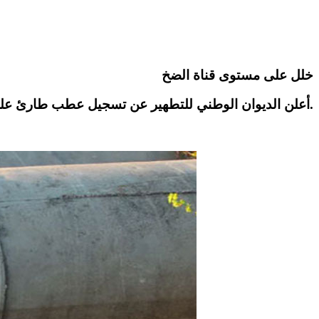
خلل على مستوى قناة الضخ
أعلن الديوان الوطني للتطهير عن تسجيل عطب طارئ على مستوى قناة الضخ بمحطة دار شعبان الفهري، وذلك اليوم السبت 13 جوان 2026.