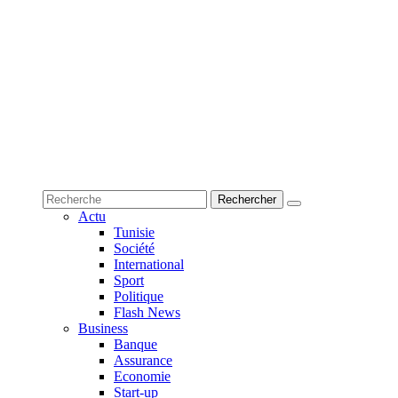
Actu
Tunisie
Société
International
Sport
Politique
Flash News
Business
Banque
Assurance
Economie
Start-up