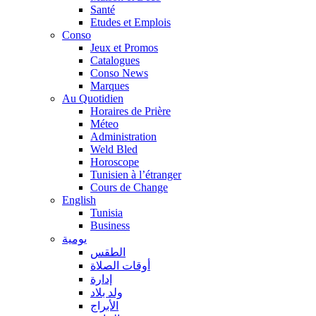
Santé
Etudes et Emplois
Conso
Jeux et Promos
Catalogues
Conso News
Marques
Au Quotidien
Horaires de Prière
Méteo
Administration
Weld Bled
Horoscope
Tunisien à l’étranger
Cours de Change
English
Tunisia
Business
يومية
الطقس
أوقات الصلاة
إدارة
ولد بلاد
الأبراج