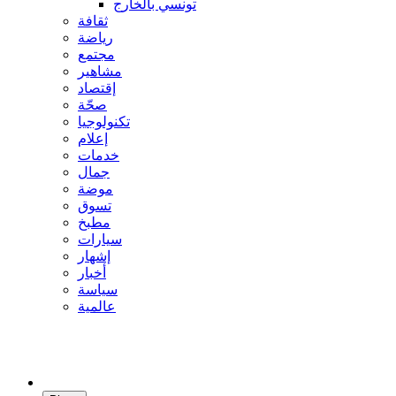
تونسي بالخارج
ثقافة
رياضة
مجتمع
مشاهير
إقتصاد
صحّة
تكنولوجيا
إعلام
خدمات
جمال
موضة
تسوق
مطبخ
سيارات
إشهار
أخبار
سياسة
عالمية