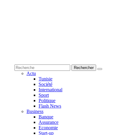
Actu
Tunisie
Société
International
Sport
Politique
Flash News
Business
Banque
Assurance
Economie
Start-up