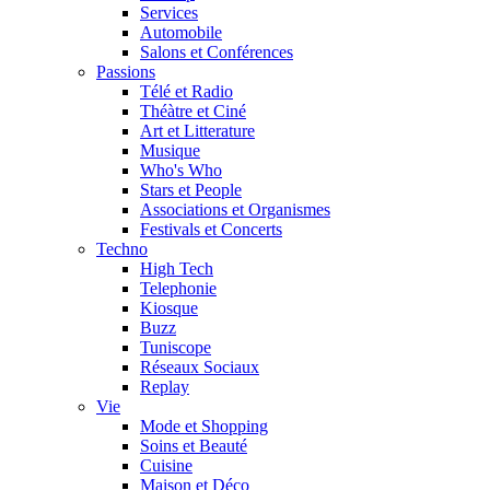
Services
Automobile
Salons et Conférences
Passions
Télé et Radio
Théàtre et Ciné
Art et Litterature
Musique
Who's Who
Stars et People
Associations et Organismes
Festivals et Concerts
Techno
High Tech
Telephonie
Kiosque
Buzz
Tuniscope
Réseaux Sociaux
Replay
Vie
Mode et Shopping
Soins et Beauté
Cuisine
Maison et Déco