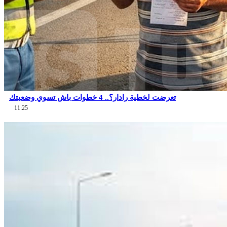
تعرضت لخطية رادار؟.. 4 خطوات باش تسوي وضعيتك
11:25