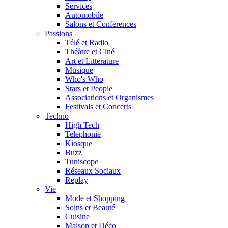
Services
Automobile
Salons et Conférences
Passions
Télé et Radio
Théàtre et Ciné
Art et Litterature
Musique
Who's Who
Stars et People
Associations et Organismes
Festivals et Concerts
Techno
High Tech
Telephonie
Kiosque
Buzz
Tuniscope
Réseaux Sociaux
Replay
Vie
Mode et Shopping
Soins et Beauté
Cuisine
Maison et Déco