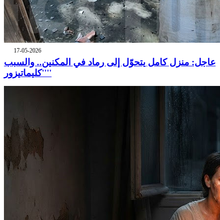
17-05-2026
عاجل: منزل كامل يتحوّل إلى رماد في المكنين.. والسبب
''كليماتيزور''