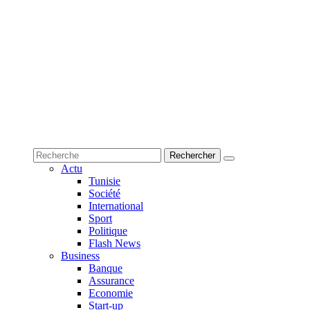
Actu
Tunisie
Société
International
Sport
Politique
Flash News
Business
Banque
Assurance
Economie
Start-up