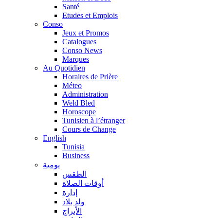
Santé
Etudes et Emplois
Conso
Jeux et Promos
Catalogues
Conso News
Marques
Au Quotidien
Horaires de Prière
Méteo
Administration
Weld Bled
Horoscope
Tunisien à l’étranger
Cours de Change
English
Tunisia
Business
يومية
الطقس
أوقات الصلاة
إدارة
ولد بلاد
الأبراج