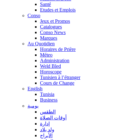
Santé
Etudes et Emplois
Conso
Jeux et Promos
Catalogues
Conso News
Marques
Au Quotidien
Horaires de Prière
Méteo
Administration
Weld Bled
Horoscope
Tunisien à l’étranger
Cours de Change
English
Tunisia
Business
يومية
الطقس
أوقات الصلاة
إدارة
ولد بلاد
الأبراج