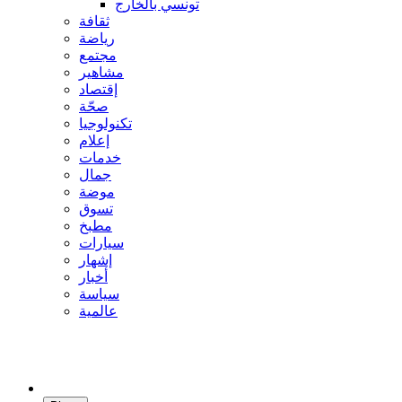
تونسي بالخارج
ثقافة
رياضة
مجتمع
مشاهير
إقتصاد
صحّة
تكنولوجيا
إعلام
خدمات
جمال
موضة
تسوق
مطبخ
سيارات
إشهار
أخبار
سياسة
عالمية