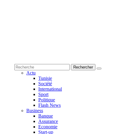
Actu
Tunisie
Société
International
Sport
Politique
Flash News
Business
Banque
Assurance
Economie
Start-up