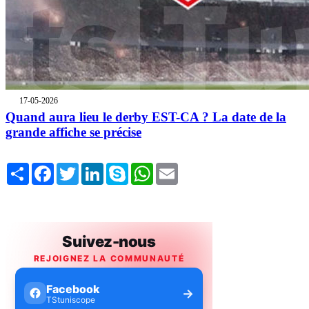
17-05-2026
Quand aura lieu le derby EST-CA ? La date de la
grande affiche se précise
Share
Facebook
Twitter
LinkedIn
Skype
WhatsApp
Email