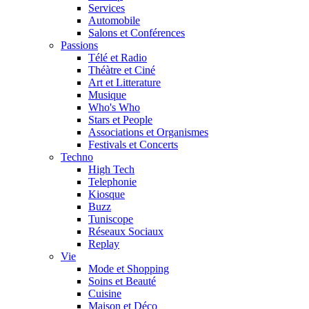
Services
Automobile
Salons et Conférences
Passions
Télé et Radio
Théàtre et Ciné
Art et Litterature
Musique
Who's Who
Stars et People
Associations et Organismes
Festivals et Concerts
Techno
High Tech
Telephonie
Kiosque
Buzz
Tuniscope
Réseaux Sociaux
Replay
Vie
Mode et Shopping
Soins et Beauté
Cuisine
Maison et Déco