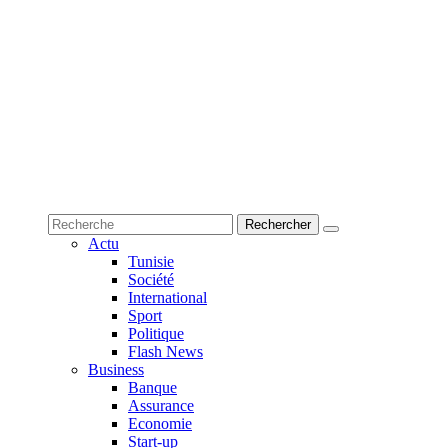
Actu
Tunisie
Société
International
Sport
Politique
Flash News
Business
Banque
Assurance
Economie
Start-up