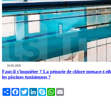
16-05-2026
Faut-il s’inquiéter ? La pénurie de chlore menace-t-ell
les piscines tunisiennes ?
Share
Facebook
Twitter
LinkedIn
Skype
WhatsApp
Email