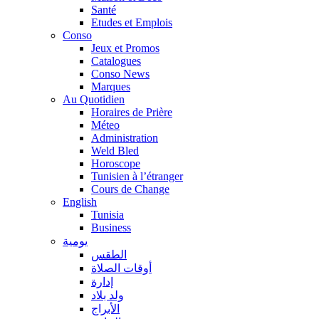
Santé
Etudes et Emplois
Conso
Jeux et Promos
Catalogues
Conso News
Marques
Au Quotidien
Horaires de Prière
Méteo
Administration
Weld Bled
Horoscope
Tunisien à l’étranger
Cours de Change
English
Tunisia
Business
يومية
الطقس
أوقات الصلاة
إدارة
ولد بلاد
الأبراج