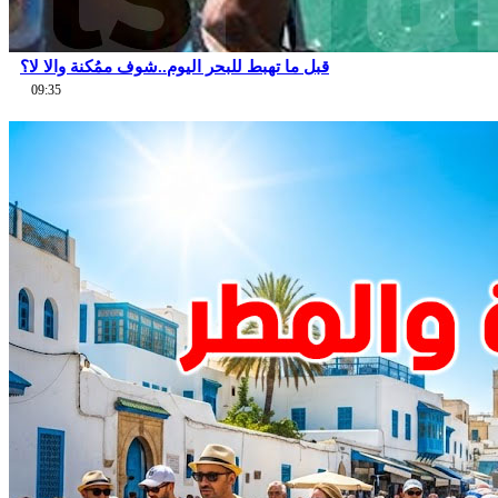
قبل ما تهبط للبحر اليوم..شوف ممُكنة والا لا؟
09:35