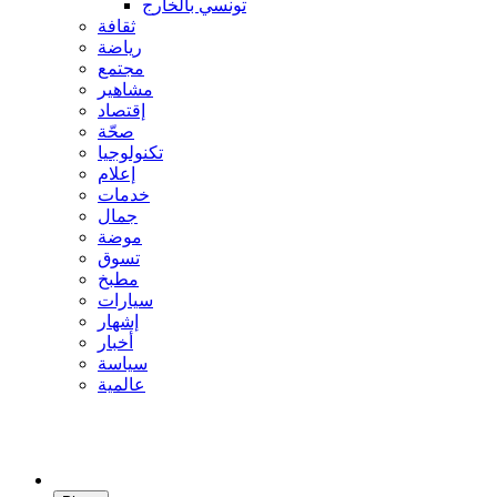
تونسي بالخارج
ثقافة
رياضة
مجتمع
مشاهير
إقتصاد
صحّة
تكنولوجيا
إعلام
خدمات
جمال
موضة
تسوق
مطبخ
سيارات
إشهار
أخبار
سياسة
عالمية