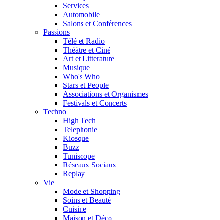
Services
Automobile
Salons et Conférences
Passions
Télé et Radio
Théàtre et Ciné
Art et Litterature
Musique
Who's Who
Stars et People
Associations et Organismes
Festivals et Concerts
Techno
High Tech
Telephonie
Kiosque
Buzz
Tuniscope
Réseaux Sociaux
Replay
Vie
Mode et Shopping
Soins et Beauté
Cuisine
Maison et Déco