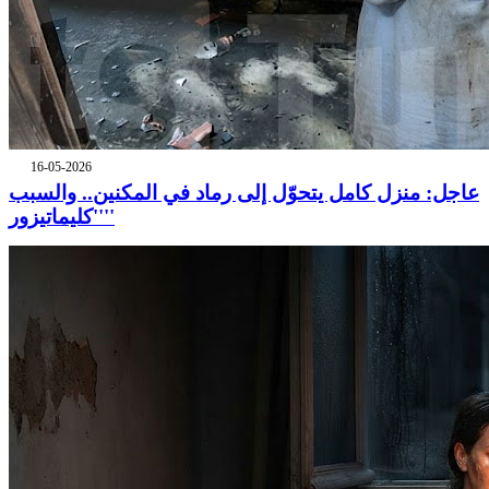
16-05-2026
عاجل: منزل كامل يتحوّل إلى رماد في المكنين.. والسبب
''كليماتيزور''