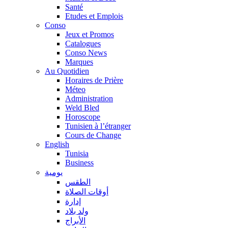
Santé
Etudes et Emplois
Conso
Jeux et Promos
Catalogues
Conso News
Marques
Au Quotidien
Horaires de Prière
Méteo
Administration
Weld Bled
Horoscope
Tunisien à l’étranger
Cours de Change
English
Tunisia
Business
يومية
الطقس
أوقات الصلاة
إدارة
ولد بلاد
الأبراج