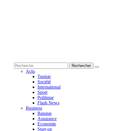
Actu
Tunisie
Société
International
Sport
Politique
Flash News
Business
Banque
Assurance
Economie
Start-up