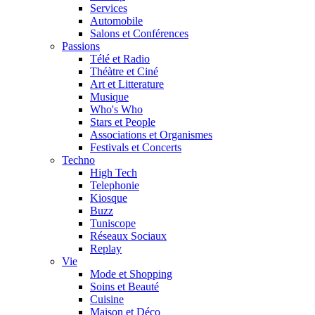
Services
Automobile
Salons et Conférences
Passions
Télé et Radio
Théàtre et Ciné
Art et Litterature
Musique
Who's Who
Stars et People
Associations et Organismes
Festivals et Concerts
Techno
High Tech
Telephonie
Kiosque
Buzz
Tuniscope
Réseaux Sociaux
Replay
Vie
Mode et Shopping
Soins et Beauté
Cuisine
Maison et Déco