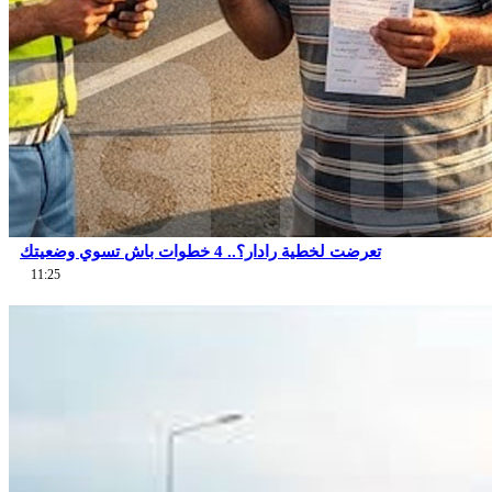
تعرضت لخطية رادار؟.. 4 خطوات باش تسوي وضعيتك
11:25