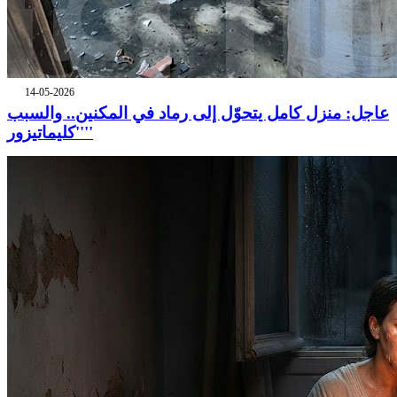
14-05-2026
عاجل: منزل كامل يتحوّل إلى رماد في المكنين.. والسبب
''كليماتيزور''