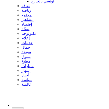
تونسي بالخارج
ثقافة
رياضة
مجتمع
مشاهير
إقتصاد
صحّة
تكنولوجيا
إعلام
خدمات
جمال
موضة
تسوق
مطبخ
سيارات
إشهار
أخبار
سياسة
عالمية