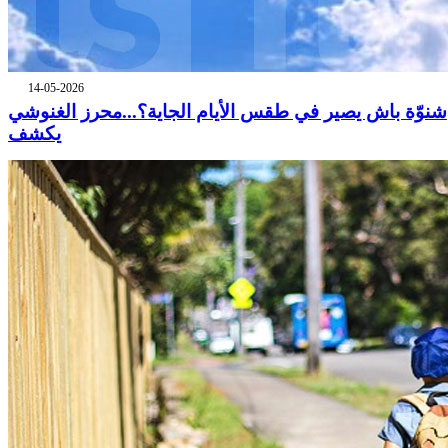
14-05-2026
شنوّة باش يصير في طقس الأيام الجاية؟...محرز الغنوشي
يكشف