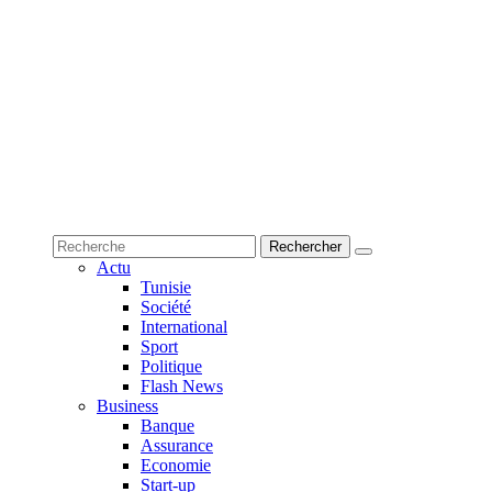
Actu
Tunisie
Société
International
Sport
Politique
Flash News
Business
Banque
Assurance
Economie
Start-up