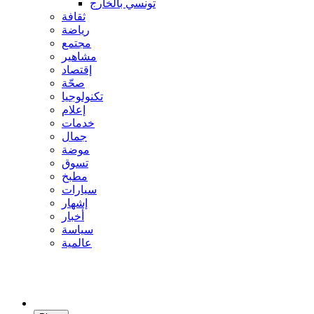
تونسي بالخارج
ثقافة
رياضة
مجتمع
مشاهير
إقتصاد
صحّة
تكنولوجيا
إعلام
خدمات
جمال
موضة
تسوق
مطبخ
سيارات
إشهار
أخبار
سياسة
عالمية