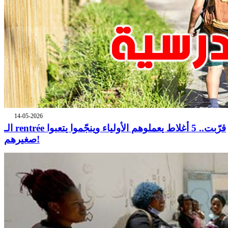
14-05-2026
الـ rentrée قرّبت.. 5 أغلاط يعملوهم الأولياء وينجّموا يتعبوا
صغيرهم!