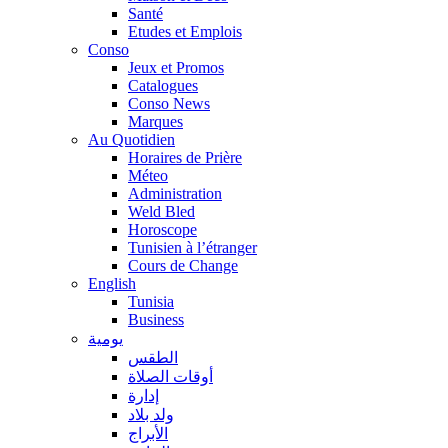
Santé
Etudes et Emplois
Conso
Jeux et Promos
Catalogues
Conso News
Marques
Au Quotidien
Horaires de Prière
Méteo
Administration
Weld Bled
Horoscope
Tunisien à l’étranger
Cours de Change
English
Tunisia
Business
يومية
الطقس
أوقات الصلاة
إدارة
ولد بلاد
الأبراج