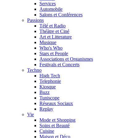
Services
Automobile
Salons et Conférences
Passions
Télé et Radio
Théàtre et Ciné
Art et Litterature
Musique
Who's Who
Stars et People
Associations et Organismes
Festivals et Concerts
Techno
High Tech
Telephonie
Kiosque
Buzz
Tuniscope
Réseaux Sociaux
Replay
Vie
Mode et Shopping
Soins et Beauté
Cuisine
Maison et Déco