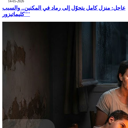
14-05-2026
عاجل: منزل كامل يتحوّل إلى رماد في المكنين.. والسبب
''كليماتيزور''