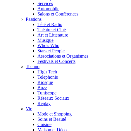
Services
Automobile
Salons et Conférences
Passions
Télé et Radio
Théàtre et Ciné
Art et Litterature
Musique
Who's Who
Stars et People
Associations et Organismes
Festivals et Concerts
Techno
High Tech
Telephonie
Kiosque
Buzz
Tuniscope
Réseaux Sociaux
Replay
Vie
Mode et Shopping
Soins et Beauté
Cuisine
Maison et Déco