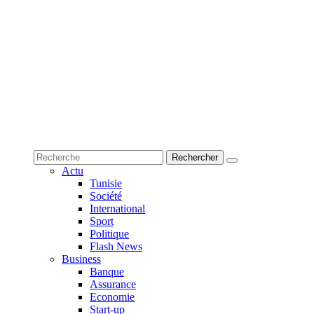
Actu
Tunisie
Société
International
Sport
Politique
Flash News
Business
Banque
Assurance
Economie
Start-up