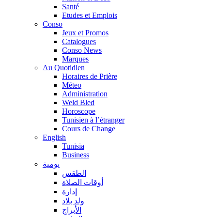
Santé
Etudes et Emplois
Conso
Jeux et Promos
Catalogues
Conso News
Marques
Au Quotidien
Horaires de Prière
Méteo
Administration
Weld Bled
Horoscope
Tunisien à l’étranger
Cours de Change
English
Tunisia
Business
يومية
الطقس
أوقات الصلاة
إدارة
ولد بلاد
الأبراج