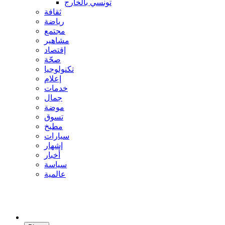
تونسي بالخارج
ثقافة
رياضة
مجتمع
مشاهير
إقتصاد
صحّة
تكنولوجيا
إعلام
خدمات
جمال
موضة
تسوق
مطبخ
سيارات
إشهار
أخبار
سياسة
عالمية