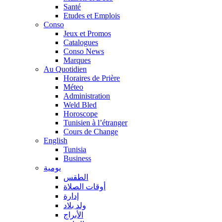
Santé
Etudes et Emplois
Conso
Jeux et Promos
Catalogues
Conso News
Marques
Au Quotidien
Horaires de Prière
Méteo
Administration
Weld Bled
Horoscope
Tunisien à l’étranger
Cours de Change
English
Tunisia
Business
يومية
الطقس
أوقات الصلاة
إدارة
ولد بلاد
الأبراج