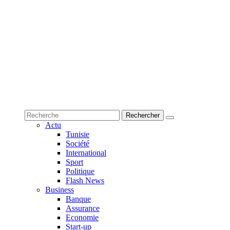
Actu
Tunisie
Société
International
Sport
Politique
Flash News
Business
Banque
Assurance
Economie
Start-up