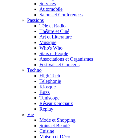
Services
Automobile
Salons et Conférences
Passions
Télé et Radio
Théàtre et Ciné
Art et Litterature
Musique
Who's Who
Stars et People
Associations et Organismes
Festivals et Concerts
Techno
High Tech
Telephonie
Kiosque
Buzz
Tuniscope
Réseaux Sociaux
Replay
Vie
Mode et Shopping
Soins et Beauté
Cuisine
Maison et Déco