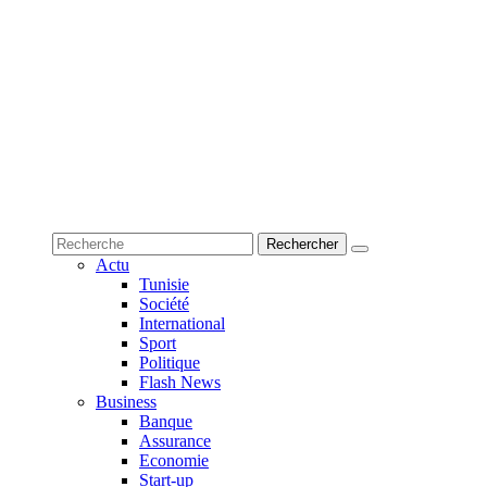
Actu
Tunisie
Société
International
Sport
Politique
Flash News
Business
Banque
Assurance
Economie
Start-up