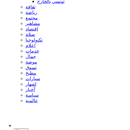
تونسي بالخارج
ثقافة
رياضة
مجتمع
مشاهير
إقتصاد
صحّة
تكنولوجيا
إعلام
خدمات
جمال
موضة
تسوق
مطبخ
سيارات
إشهار
أخبار
سياسة
عالمية