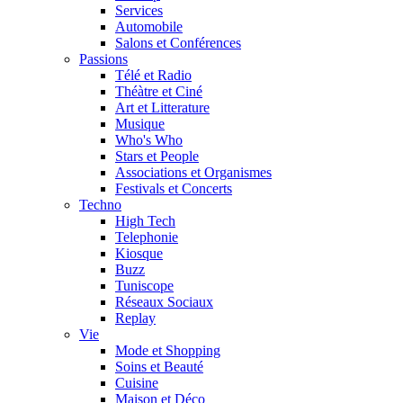
Services
Automobile
Salons et Conférences
Passions
Télé et Radio
Théàtre et Ciné
Art et Litterature
Musique
Who's Who
Stars et People
Associations et Organismes
Festivals et Concerts
Techno
High Tech
Telephonie
Kiosque
Buzz
Tuniscope
Réseaux Sociaux
Replay
Vie
Mode et Shopping
Soins et Beauté
Cuisine
Maison et Déco