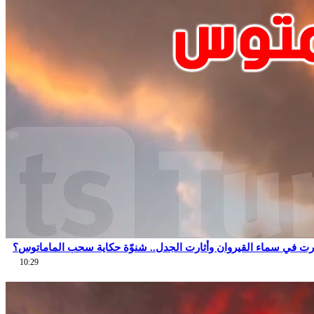
ت في سماء القيروان وأثارت الجدل.. شنوّة حكاية سحب الماماتوس؟
10:29