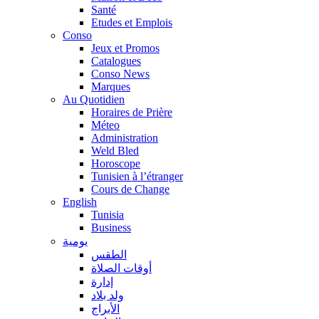
Santé
Etudes et Emplois
Conso
Jeux et Promos
Catalogues
Conso News
Marques
Au Quotidien
Horaires de Prière
Méteo
Administration
Weld Bled
Horoscope
Tunisien à l’étranger
Cours de Change
English
Tunisia
Business
يومية
الطقس
أوقات الصلاة
إدارة
ولد بلاد
الأبراج