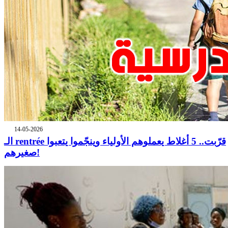
14-05-2026
الـ rentrée قرّبت.. 5 أغلاط يعملوهم الأولياء وينجّموا يتعبوا
صغيرهم!