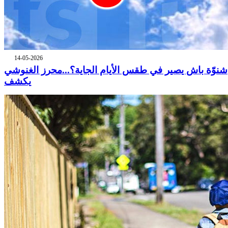
14-05-2026
شنوّة باش يصير في طقس الأيام الجاية؟...محرز الغنوشي
يكشف