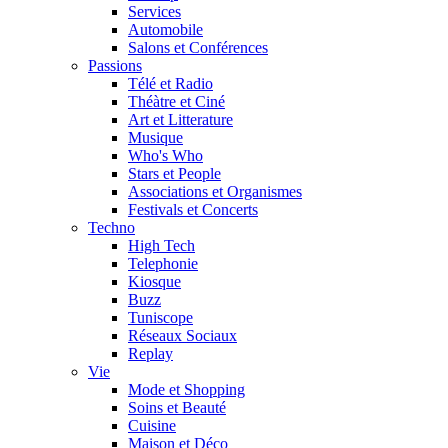
Services
Automobile
Salons et Conférences
Passions
Télé et Radio
Théàtre et Ciné
Art et Litterature
Musique
Who's Who
Stars et People
Associations et Organismes
Festivals et Concerts
Techno
High Tech
Telephonie
Kiosque
Buzz
Tuniscope
Réseaux Sociaux
Replay
Vie
Mode et Shopping
Soins et Beauté
Cuisine
Maison et Déco