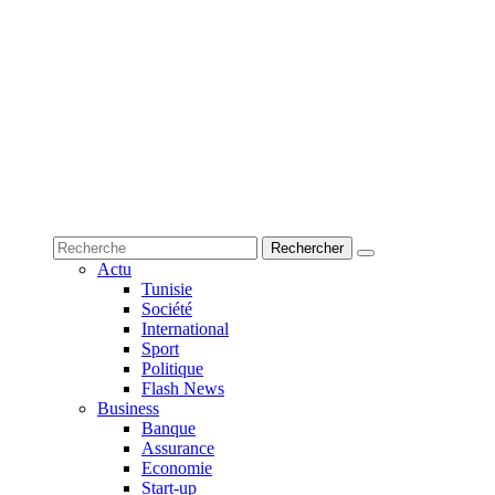
Actu
Tunisie
Société
International
Sport
Politique
Flash News
Business
Banque
Assurance
Economie
Start-up