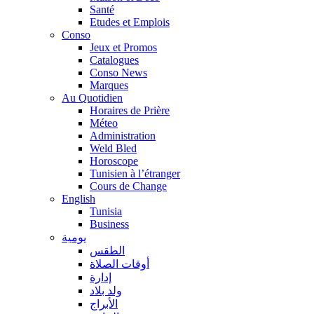
Santé
Etudes et Emplois
Conso
Jeux et Promos
Catalogues
Conso News
Marques
Au Quotidien
Horaires de Prière
Méteo
Administration
Weld Bled
Horoscope
Tunisien à l’étranger
Cours de Change
English
Tunisia
Business
يومية
الطقس
أوقات الصلاة
إدارة
ولد بلاد
الأبراج