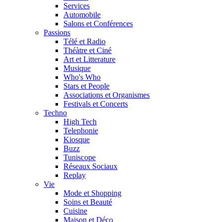
Services
Automobile
Salons et Conférences
Passions
Télé et Radio
Théàtre et Ciné
Art et Litterature
Musique
Who's Who
Stars et People
Associations et Organismes
Festivals et Concerts
Techno
High Tech
Telephonie
Kiosque
Buzz
Tuniscope
Réseaux Sociaux
Replay
Vie
Mode et Shopping
Soins et Beauté
Cuisine
Maison et Déco