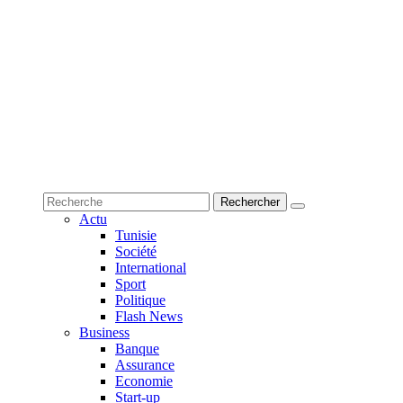
Actu
Tunisie
Société
International
Sport
Politique
Flash News
Business
Banque
Assurance
Economie
Start-up