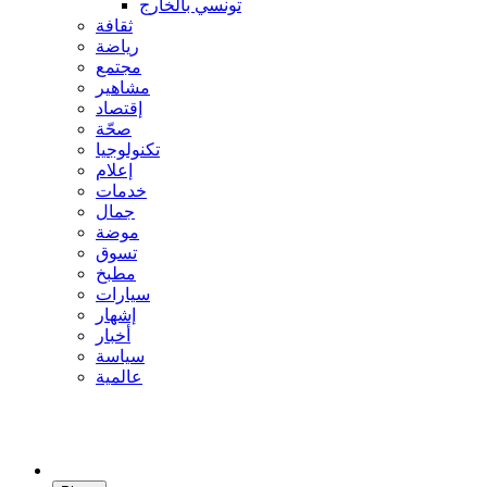
تونسي بالخارج
ثقافة
رياضة
مجتمع
مشاهير
إقتصاد
صحّة
تكنولوجيا
إعلام
خدمات
جمال
موضة
تسوق
مطبخ
سيارات
إشهار
أخبار
سياسة
عالمية