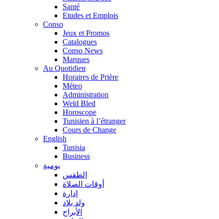
Santé
Etudes et Emplois
Conso
Jeux et Promos
Catalogues
Conso News
Marques
Au Quotidien
Horaires de Prière
Méteo
Administration
Weld Bled
Horoscope
Tunisien à l’étranger
Cours de Change
English
Tunisia
Business
يومية
الطقس
أوقات الصلاة
إدارة
ولد بلاد
الأبراج