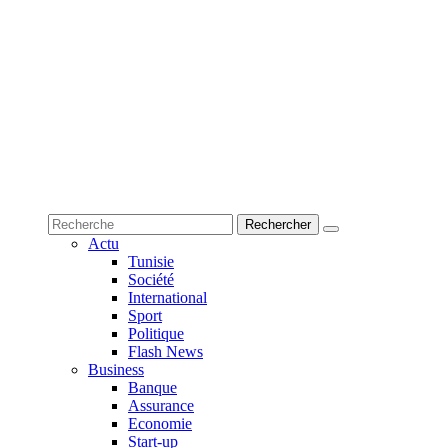
Actu
Tunisie
Société
International
Sport
Politique
Flash News
Business
Banque
Assurance
Economie
Start-up