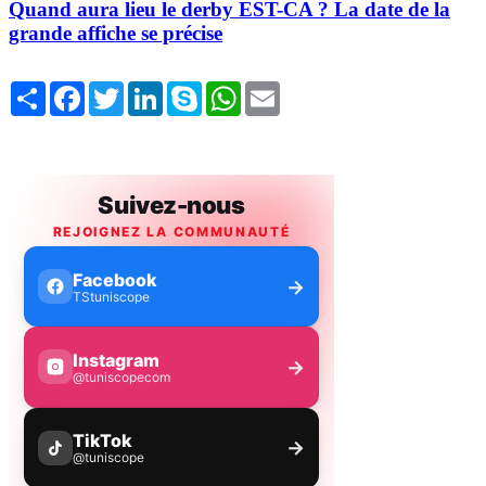
Quand aura lieu le derby EST-CA ? La date de la
grande affiche se précise
Share
Facebook
Twitter
LinkedIn
Skype
WhatsApp
Email