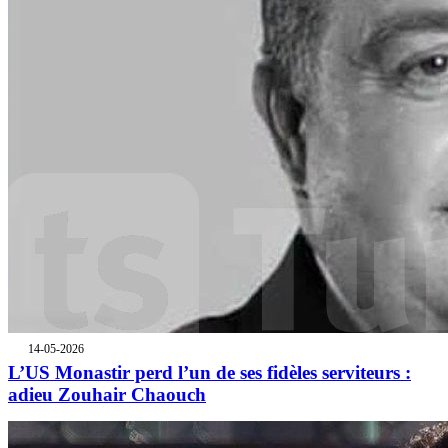
14-05-2026
L’US Monastir perd l’un de ses fidèles serviteurs :
adieu Zouhair Chaouch