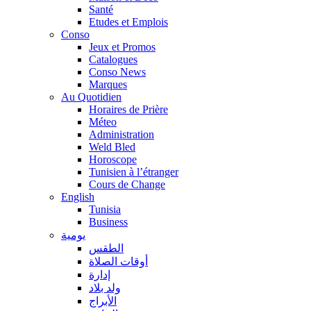
Santé
Etudes et Emplois
Conso
Jeux et Promos
Catalogues
Conso News
Marques
Au Quotidien
Horaires de Prière
Méteo
Administration
Weld Bled
Horoscope
Tunisien à l’étranger
Cours de Change
English
Tunisia
Business
يومية
الطقس
أوقات الصلاة
إدارة
ولد بلاد
الأبراج