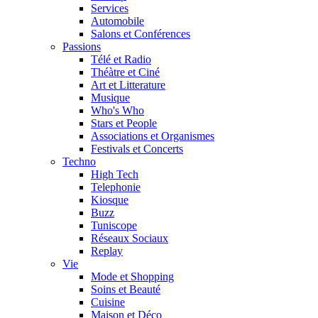
Services
Automobile
Salons et Conférences
Passions
Télé et Radio
Théàtre et Ciné
Art et Litterature
Musique
Who's Who
Stars et People
Associations et Organismes
Festivals et Concerts
Techno
High Tech
Telephonie
Kiosque
Buzz
Tuniscope
Réseaux Sociaux
Replay
Vie
Mode et Shopping
Soins et Beauté
Cuisine
Maison et Déco