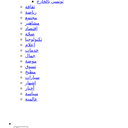
تونسي بالخارج
ثقافة
رياضة
مجتمع
مشاهير
إقتصاد
صحّة
تكنولوجيا
إعلام
خدمات
جمال
موضة
تسوق
مطبخ
سيارات
إشهار
أخبار
سياسة
عالمية