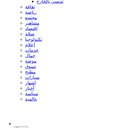
تونسي بالخارج
ثقافة
رياضة
مجتمع
مشاهير
إقتصاد
صحّة
تكنولوجيا
إعلام
خدمات
جمال
موضة
تسوق
مطبخ
سيارات
إشهار
أخبار
سياسة
عالمية