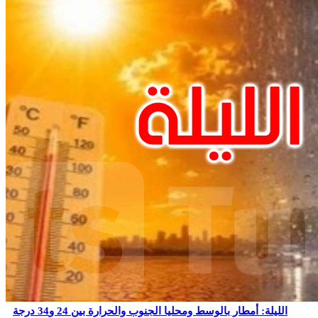
الليلة: أمطار بالوسط ومحليا الجنوب والحرارة بين 24 و34 درجة