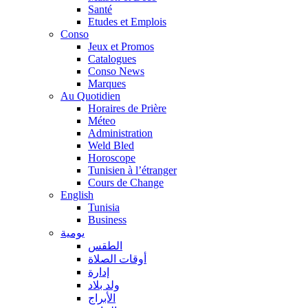
Santé
Etudes et Emplois
Conso
Jeux et Promos
Catalogues
Conso News
Marques
Au Quotidien
Horaires de Prière
Méteo
Administration
Weld Bled
Horoscope
Tunisien à l’étranger
Cours de Change
English
Tunisia
Business
يومية
الطقس
أوقات الصلاة
إدارة
ولد بلاد
الأبراج