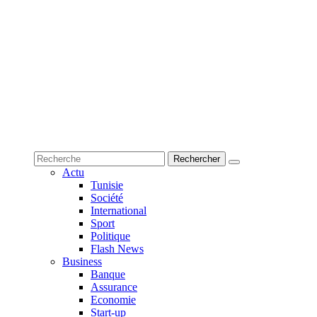
Actu
Tunisie
Société
International
Sport
Politique
Flash News
Business
Banque
Assurance
Economie
Start-up