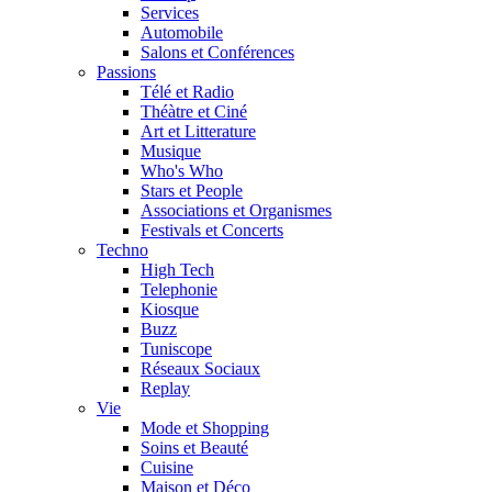
Services
Automobile
Salons et Conférences
Passions
Télé et Radio
Théàtre et Ciné
Art et Litterature
Musique
Who's Who
Stars et People
Associations et Organismes
Festivals et Concerts
Techno
High Tech
Telephonie
Kiosque
Buzz
Tuniscope
Réseaux Sociaux
Replay
Vie
Mode et Shopping
Soins et Beauté
Cuisine
Maison et Déco