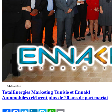
14-05-2026
TotalEnergies Marketing Tunisie et Ennakl
Automobiles célèbrent plus de 20 ans de partenariat
Share
Facebook
Twitter
LinkedIn
Skype
WhatsApp
Email