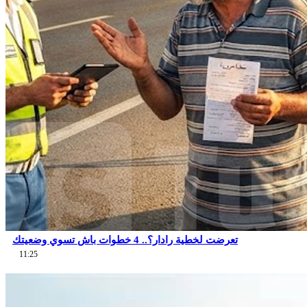
تعرضت لخطية رادار؟.. 4 خطوات باش تسوي وضعيتك
11:25