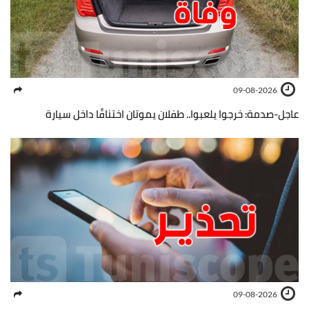
09-08-2026
عاجل-صدمة: خرجوا يلعبوا.. طفلان يموتان اختناقًا داخل سيارة
09-08-2026