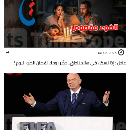
06-08-2026
عاجل : إذا تسكن في هالمناطق.. حضّر روحك لقصان الضو اليوم !