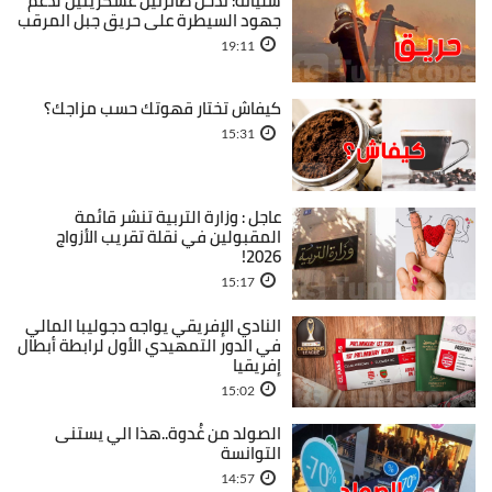
سليانة: تدخل طائرتين عسكريتين لدعم
جهود السيطرة على حريق جبل المرقب
19:11
كيفاش تختار قهوتك حسب مزاجك؟
15:31
عاجل : وزارة التربية تنشر قائمة
المقبولين في نقلة تقريب الأزواج
2026!
15:17
النادي الإفريقي يواجه دجوليبا المالي
في الدور التمهيدي الأول لرابطة أبطال
إفريقيا
15:02
الصولد من غُدوة..هذا الي يستنى
التوانسة
14:57