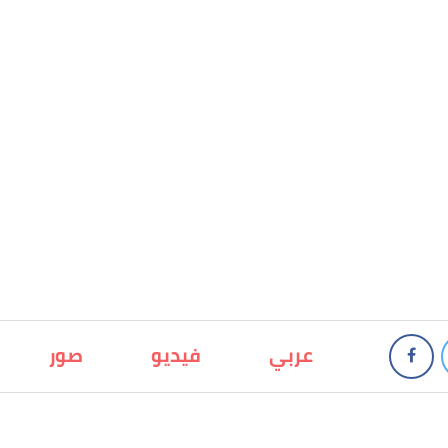
عربي
فيديو
صور