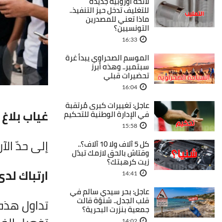
لائحة أوروبية جديدة
للتغليف تدخل حيز التنفيذ..
ماذا تعني للمصدرين
التونسيين؟
16:33
الموسم الصحراوي يبدأ غرة
سبتمبر.. وهذه أبرز
تحضيرات قبلي
16:04
عاجل: تغييرات كبرى مُرتقبة
غياب بلاغ
في الإدارة الوطنية للتحكيم
15:58
إلى حدّ ال
كل 5 آلاف ولا 10 آلاف؟..
وقتاش بالحق لازمك تبدّل
زيت كرهبتك؟
ارتباك لدى
14:41
عاجل: بحر سيدي سالم في
قلب الجدل.. شنوّة قالت
تداول هذه 
جمعية بنزرت البحرية؟
14:02