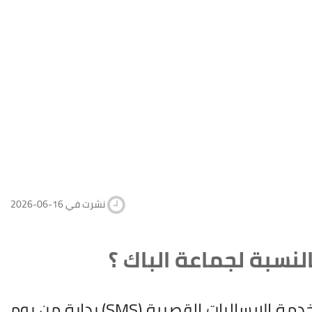
2026-06-16 نشرت في
تمّ تداول معطيات غير دقيقة حول انطلاق التسجيل في خدمة الإرساليات القصيرة (SMS) بداية من يوم