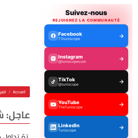
Accueil
العر
عاجل: شنّوة ح