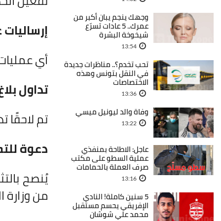
تفعيل الخد
وجهك ينجم يبان أكبر من
عمرك.. 5 عادات تسرّع
إرساليات 
شيخوخة البشرة
13:54
أي عمليات 
تحب تخدم؟.. مناظرات جديدة
في النقل بتونس وهذه
الاختصاصات
تداول بلاغ
13:36
وفاة والد ليونيل ميسي
تم لاحقًا 
13:22
دعوة للت
عاجل: الاطاحة بمنفذي
عملية السطو على مكتب
صرف العملة بالحمامات
يُنصح بالت
13:16
من وزارة ال
5 سنين كاملة! النادي
الإفريقي يحسم مستقبل
محمد علي شوشان