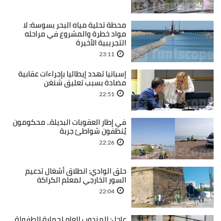
محطة تحلية مياه البحر بسوسة: لا
مواد خطرة والمشروع في مراحله
التجريبية الأخيرة
23:11
إسبانيا تهدد إيطاليا بإجراءات عقابية
مضادة بسبب تعليق شنغن
22:51
في إطار العقوبات البديلة.. محكومون
يُنظفون شواطئ جربة
22:26
حلق الوادي: انطلاق أشغال تدعيم
السور الخارجي لمعلم الكراكة
22:04
عاجل: المندوب العام لحماية الطفولة