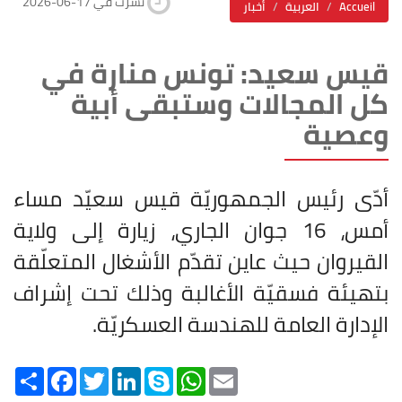
2026-06-17 نشرت في
Accueil
العربية
أخبار
قيس سعيد: تونس منارة في
كل المجالات وستبقى أبية
وعصية
أدّى رئيس الجمهوريّة قيس سعيّد مساء
أمس، 16 جوان الجاري، زيارة إلى ولاية
القيروان حيث عاين تقدّم الأشغال المتعلّقة
بتهيئة فسقيّة الأغالبة وذلك تحت إشراف
الإدارة العامة للهندسة العسكريّة
.
Share
Facebook
Twitter
LinkedIn
Skype
WhatsApp
Email