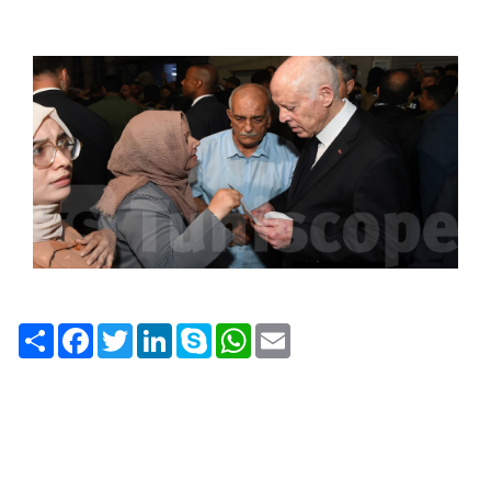
Share
Facebook
Twitter
LinkedIn
Skype
WhatsApp
Email