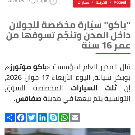
2026-06-17 نشرت في
Accueil
العربية
سيارات
''باكو'' سيّارة مخصّصة للجولان
داخل المدن وتنجّم تسوقها من
عمر 16 سنة
قال المدير العام لمؤسسة «
باكو موتورز
»،
بوبكر سيالة، اليوم الأربعاء 17 جوان 2026،
إن
ثلث السيارات
المخصصة للسوق
التونسية يتم بيعها في مدينة
صفاقس
.
Share
Facebook
Twitter
LinkedIn
Skype
WhatsApp
Email