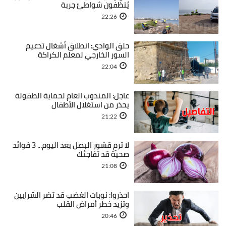
يُنظفون شواطئ جربة
22:26
حلق الوادي: انطلاق أشغال تدعيم
السور الخارجي لمعلم الكراكة
22:04
عاجل: المندوب العام لحماية الطفولة
يحذر من استغلال الأطفال
21:22
لا ترمِ قشور البصل بعد اليوم... 3 فوائد
صحية قد تفاجئك
21:08
احذروا: نوبات الغضب قد تضر الشرايين
وتزيد خطر أمراض القلب
20:46