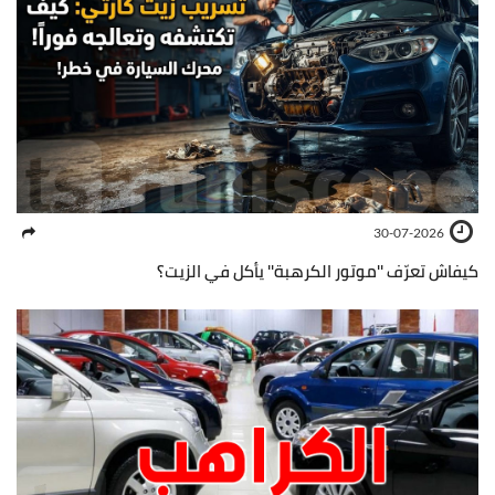
30-07-2026
كيفاش تعرّف ''موتور الكرهبة'' يأكل في الزيت؟