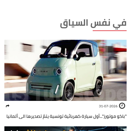
في نفس السياق
31-07-2026
''باكو موتورز''...أول سيارة كهربائية تونسية يتمّ تصديرها الى ألمانيا