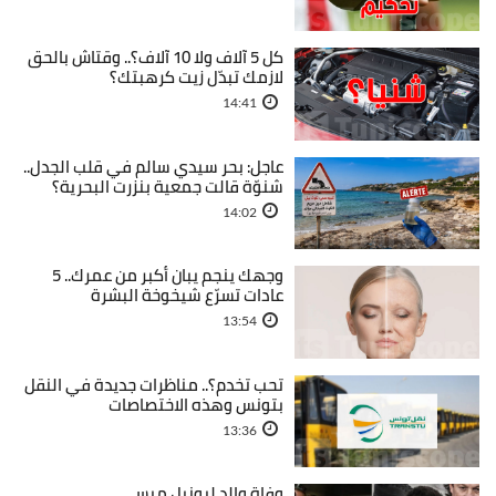
كل 5 آلاف ولا 10 آلاف؟.. وقتاش بالحق
لازمك تبدّل زيت كرهبتك؟
14:41
عاجل: بحر سيدي سالم في قلب الجدل..
شنوّة قالت جمعية بنزرت البحرية؟
14:02
وجهك ينجم يبان أكبر من عمرك.. 5
عادات تسرّع شيخوخة البشرة
13:54
تحب تخدم؟.. مناظرات جديدة في النقل
بتونس وهذه الاختصاصات
13:36
وفاة والد ليونيل ميسي