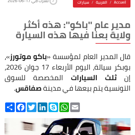
2026-06-17 نشرت في
Accueil
العربية
سيارات
مدير عام ''باكو'': هذه أكثر
ولاية بعنا فيها هذه السيارة
قال المدير العام لمؤسسة «
باكو موتورز
»،
بوبكر سيالة، اليوم الأربعاء 17 جوان 2026،
إن
ثلث السيارات
المخصصة للسوق
التونسية يتم بيعها في مدينة
صفاقس
.
Share
Facebook
Twitter
LinkedIn
Skype
WhatsApp
Email