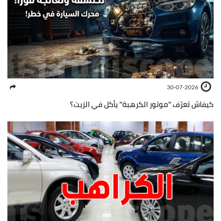
30-07-2026
كيفاش تعرّف ''موتور الكرهبة'' يأكل في الزيت؟