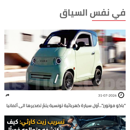
في نفس السياق
31-07-2026
''باكو موتورز''...أول سيارة كهربائية تونسية يتمّ تصديرها الى ألمانيا