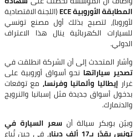
وأضاف أن المؤسسة تحصلت على
شهادة
المطابقة الأوروبية
ECE
(اللجنة الاقتصادية
لأوروبا)، لتصبح بذلك أول مصنع تونسي
للسيارات الكهربائية ينال هذا الاعتراف
الدولي.
وأشار المتحدث إلى أن الشركة انطلقت في
تصدير سياراتها
نحو أسواق أوروبية على
غرار
إيطاليا وألمانيا وفرنسا،
مع توقعات
بدخول أسواق جديدة مثل إسبانيا والنرويج
والدنمارك.
وبيّن بوبكر سيالة أن
سعر السيارة في
تونس يقدّر بـ17 ألف دينار
، في حين تُباع