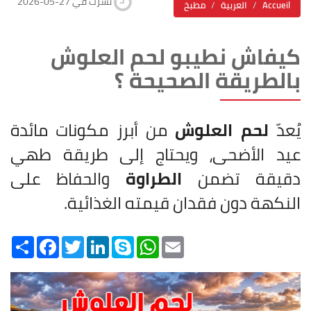
2026-05-27 نشرت في
Accueil
العربية
مطبخ
كيفاش نطيبو لحم العلوش
بالطريقة الصحيحة ؟
يُعدّ
لحم العلوش
من أبرز مكونات مائدة
عيد الأضحى، ويحتاج إلى طريقة طهي
دقيقة تضمن
الطراوة
والحفاظ على
النكهة دون فقدان قيمته الغذائية.
Share
Facebook
Twitter
LinkedIn
Skype
WhatsApp
Email