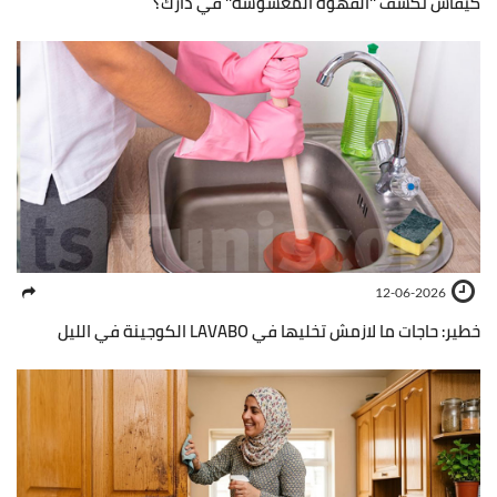
كيفاش تكشف ''القهوة المغشوشة'' في دارك؟
12-06-2026
خطير: حاجات ما لازمش تخليها في LAVABO الكوجينة في الليل