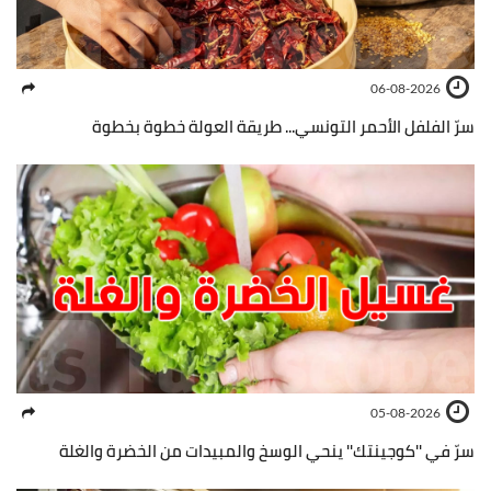
06-08-2026
سرّ الفلفل الأحمر التونسي... طريقة العولة خطوة بخطوة
05-08-2026
سرّ في ''كوجينتك'' ينحي الوسخ والمبيدات من الخضرة والغلة