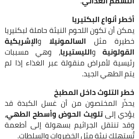
التسمم الغذائي
.
أخطر أنواع البكتيريا
يمكن أن تكون اللحوم النيئة حاملة لبكتيريا
خطيرة مثل
السالمونيلا
و
الإشريكية
القولونية
و
الليستيريا
، وهي مسببات
رئيسية لأمراض منقولة عبر الغذاء إذا لم
يتم الطهي الجيد.
خطر التلوث داخل المطبخ
يحذّر المختصون من أن غسل الكبدة قد
يؤدي إلى
تلويث الحوض وأسطح الطهي
،
وقد تنتقل الجراثيم بسهولة إلى أطعمة
تُستهلك نيئة مثل الخضروات والسلطات.