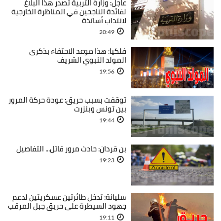
عاجل: وزارة التربية تصدر هذا البلاغ
لفائدة الناجحين في المناظرة الخارجية
لانتداب أساتذة
20:49
فلكيا: هذا موعد الاحتفاء بذكرى
المولد النبوي الشريف
19:56
توقفت بسبب حريق: عودة حركة المرور
بين تونس وبنزرت
19:44
بن قردان: حادث مرور قاتل... التفاصيل
19:23
سليانة: تدخل طائرتين عسكريتين لدعم
جهود السيطرة على حريق جبل المرقب
19:11