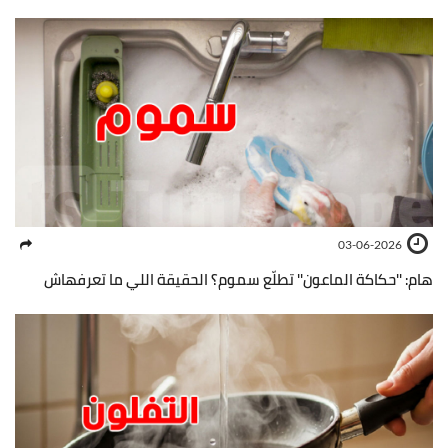
03-06-2026
هام: ''حكاكة الماعون'' تطلّع سموم؟ الحقيقة اللي ما تعرفهاش