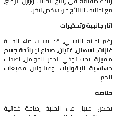
زيادة طفيفة في إنتاج الحليب ووزن الرضع،
مع اختلاف النتائج من شخص لآخر.
آثار جانبية وتحذيرات
رغم أمانه النسبي، قد يسبب ماء الحلبة
غازات، إسهال، غثيان، صداع
أو
رائحة جسم
مميزة
. يجب توخي الحذر للحوامل، أصحاب
حساسية البقوليات
، ومتناولين
مميعات
الدم
.
خلاصة
يمكن اعتبار ماء الحلبة إضافة غذائية