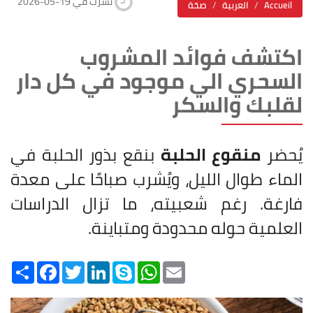
2026-05-19 نشرت في
Accueil
العربية
صحّة
اكتشف فوائد المشروب
السحري الي موجود في كل دار
لقلبك والسكر
يُحضر
منقوع الحلبة
بنقع بذور الحلبة في
الماء طوال الليل، ويُشرب صباحًا على معدة
فارغة. رغم شعبيته، ما تزال الدراسات
العلمية حوله محدودة ومتباينة.
Share
Facebook
Twitter
LinkedIn
Skype
WhatsApp
Email