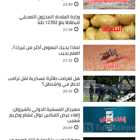
22:40
وزارة الفلاحة: المخزون التعديلي
للبطاطا بلغ 12392 طنا
21:58
لماذا يحبك البعوض أكثر من غيرك؟..
العلم يجيب
21:32
هل تعرضت طائرة عسكرية تقل ترامب
لخطر في واشنطن؟
20:39
مهرجان الفسقية الدولي بالقيروان:
إلغاء عرض الفنانين نوال غشام وكريم
شعيب
20:09
دورة إندونيسيا الدولية للتايكوندو من