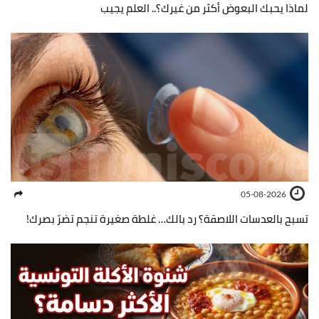
لماذا يحبك البعوض أكثر من غيرك؟.. العلم يجيب
05-08-2026
تسبح بالعدسات اللاصقة؟ رد بالك… غلطة صغيرة تنجم تضرّ بصرك!