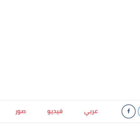
عربي
فيديو
صور