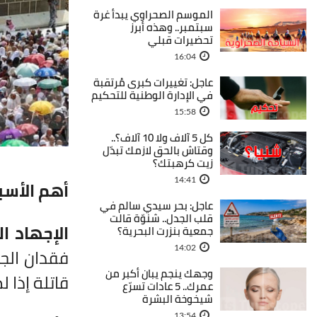
الموسم الصحراوي يبدأ غرة
سبتمبر.. وهذه أبرز
تحضيرات قبلي
16:04
عاجل: تغييرات كبرى مُرتقبة
في الإدارة الوطنية للتحكيم
15:58
كل 5 آلاف ولا 10 آلاف؟..
وقتاش بالحق لازمك تبدّل
زيت كرهبتك؟
14:41
أهم الأسب
عاجل: بحر سيدي سالم في
قلب الجدل.. شنوّة قالت
الإجهاد ا
جمعية بنزرت البحرية؟
14:02
فقدان الج
وجهك ينجم يبان أكبر من
قاتلة إذا لم
عمرك.. 5 عادات تسرّع
شيخوخة البشرة
13:54