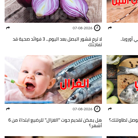
07-08-2026
في أوروبا..
لا ترمِ قشور البصل بعد اليوم... 3 فوائد صحية قد
تفاجئك
07-08-2026
 يوصل لطاولتك؟
هل يمكن تقديم حوت ''الغزال'' للرضيع ابتداءً من 6
أشهر؟