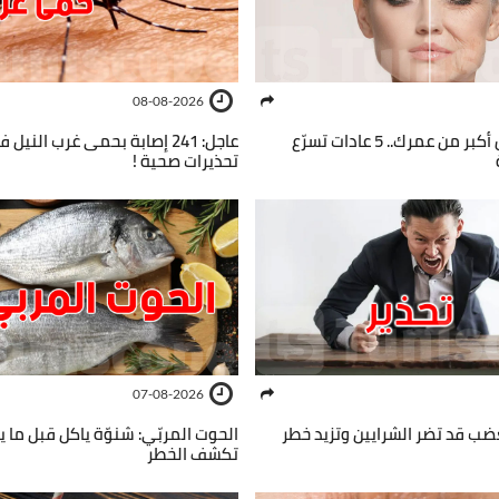
08-08-2026
وجهك ينجم يبان أكبر من عمرك.. 5 عادات تسرّع
عاجل: 241 إصابة بحمى غرب النيل 
تحذيرات صحية !
07-08-2026
لغضب قد تضر الشرايين وتزيد خطر
الحوت المربّي: شنوّة ياكل قبل ما
تكشف الخطر