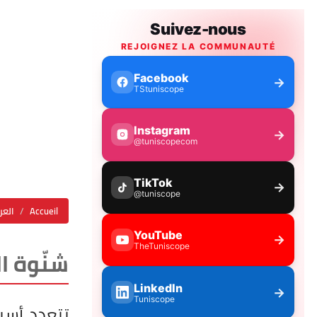
Accueil
العر
شنّوة ال
تتعدد أسب