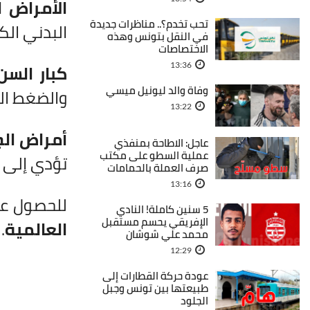
الأمراض ا
تحب تخدم؟.. مناظرات جديدة
البدني ال
في النقل بتونس وهذه
الاختصاصات
كبار السن
13:36
وفاة والد ليونيل ميسي
والضغط الن
13:22
أمراض الج
عاجل: الاطاحة بمنفذي
عملية السطو على مكتب
تؤدي إلى 
صرف العملة بالحمامات
13:16
للحصول ع
5 سنين كاملة! النادي
الإفريقي يحسم مستقبل
العالمية
.
محمد علي شوشان
12:29
عودة حركة القطارات إلى
طبيعتها بين تونس وجبل
الجلود