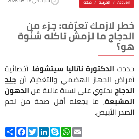
2026-05-18 نشرت في
Accueil
العربية
صحّة
خطر لازمك تعرّفه: جزء من
الدجاج ما لزمش تاكله شنّوة
هو؟
حددت
الدكتورة ناتاليا سيتشوفا
، أخصائية
أمراض الجهاز الهضمي والتغذية، أن
جلد
الدجاج
يحتوي على نسبة عالية من
الدهون
المشبعة
، ما يجعله أقل صحة من لحم
الصدر الأبيض.
Share
Facebook
Twitter
LinkedIn
Skype
WhatsApp
Email