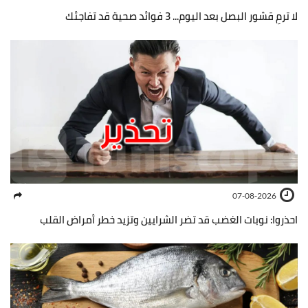
لا ترمِ قشور البصل بعد اليوم... 3 فوائد صحية قد تفاجئك
07-08-2026
احذروا: نوبات الغضب قد تضر الشرايين وتزيد خطر أمراض القلب