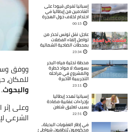
إسبانيا تفرض قيودا على
القادمين من إيطاليا في
احتدام لخلاف حول الهجرة
00:15
عاجل: نقل تونس تحذر من
تواصل إلقاء الفضلات
بمحطات الضاحية الشمالية
23:34
محطة تحلية مياه البحر
ووفق وسائل
بسوسة: لا مواد خطرة
والمشروع في مراحله
للمكان، ح
التجريبية الأخيرة
23:11
والبحوث
.
إسبانيا تهدد إيطاليا
بإجراءات عقابية مضادة
وعلى إثر 
بسبب تعليق شنغن
الشرعي لإج
22:51
في إطار العقوبات البديلة..
محكومون يُنظفون شواطئ