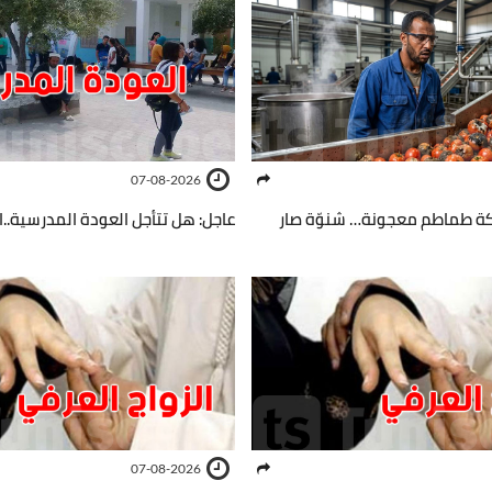
07-08-2026
كة طماطم معجونة… شنوّة صار
عاجل: هل تتأجل العودة المدرسية..ال
07-08-2026