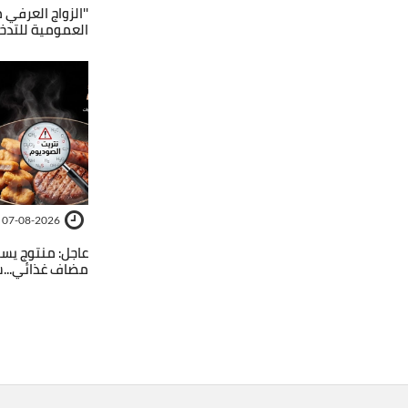
''الزواج العرفي م
العمومية للتدخ
07-08-2026
عاجل: منتوج يسب
مضاف غذائي...ش