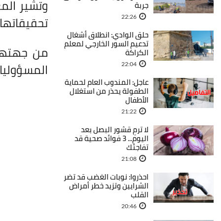
وتشير المع
جربة
تحقيقاتها 
22:26
حلق الوادي: انطلاق أشغال
تدعيم السور الخارجي لمعلم
من جهتها،
الكراكة
المسؤوليا
22:04
عاجل: المندوب العام لحماية
الطفولة يحذر من استغلال
الأطفال
21:22
لا ترمِ قشور البصل بعد
اليوم... 3 فوائد صحية قد
تفاجئك
21:08
احذروا: نوبات الغضب قد تضر
الشرايين وتزيد خطر أمراض
القلب
20:46