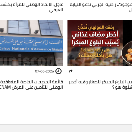
وجود''.. راضية الجربي تدعو النيابة
عاجل: الاتحاد الوطني للمرأة يكشف ا
ل
العرفي
07-08-2026
ب البلوغ المبكر للصغار وفيه أخطر
قائمة المصحات الخاصة المتعاقدة
نّوة هو ؟
الوطني للتأمين على المرض CNAM في تونس