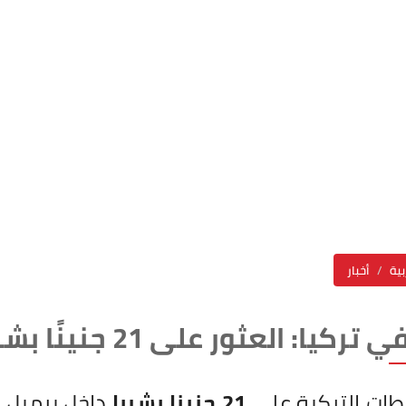
بية
أخبار
 العثور على 21 جنينًا بشريًا داخل برميل
طات التركية على
21 جنينا بشريا
داخل برميل ب