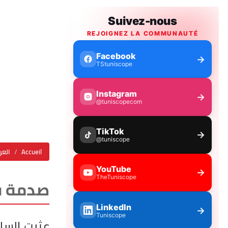
Accueil
العر
صدمة في تركيا:
عثرت السل