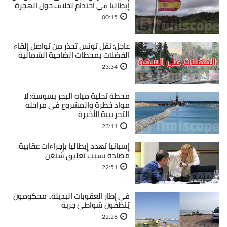
إيطاليا في احتدام لخلاف حول الهجرة
00:15
عاجل: نقل تونس تحذر من تواصل إلقاء
الفضلات بمحطات الضاحية الشمالية
23:34
محطة تحلية مياه البحر بسوسة: لا
مواد خطرة والمشروع في مراحله
التجريبية الأخيرة
23:11
إسبانيا تهدد إيطاليا بإجراءات عقابية
مضادة بسبب تعليق شنغن
22:51
في إطار العقوبات البديلة.. محكومون
يُنظفون شواطئ جربة
22:26