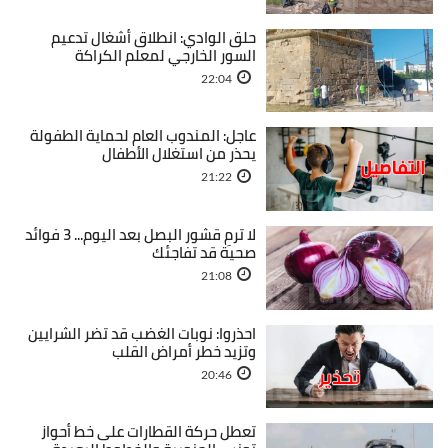
حلق الوادي: انطلاق أشغال تدعيم
السور الخارجي لمعلم الكراكة
22:04
عاجل: المندوب العام لحماية الطفولة
يحذر من استغلال الأطفال
21:22
لا ترمِ قشور البصل بعد اليوم... 3 فوائد
صحية قد تفاجئك
21:08
احذروا: نوبات الغضب قد تضر الشرايين
وتزيد خطر أمراض القلب
20:46
تعطل حركة القطارات على خط أحواز