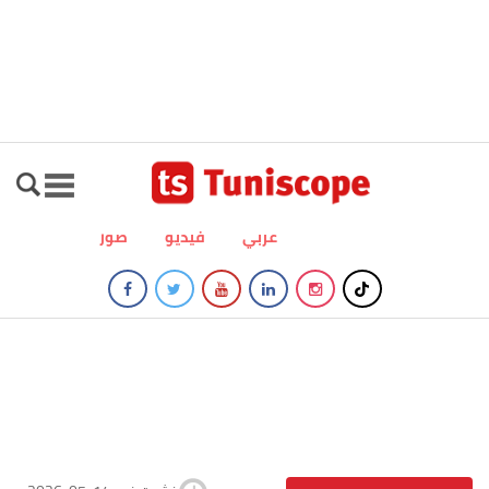
عربي
فيديو
صور