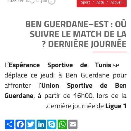
2026-05-14 نشرت في
Sport
Actu
Accueil
BEN GUERDANE–EST : OÙ
SUIVRE LE MATCH DE LA
DERNIÈRE JOURNÉE ?
Espérance Sportive de Tunis
se
L’
déplace ce jeudi à Ben Guerdane pour
affronter l’
Union Sportive de Ben
Guerdane
, à partir de 16h00, lors de la
.
dernière journée de
Ligue 1
Share
Facebook
Twitter
LinkedIn
Skype
WhatsApp
Email