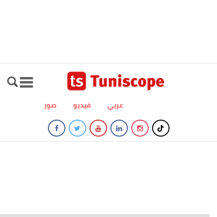
عربي
فيديو
صور