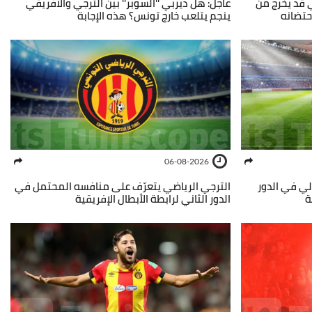
ي قد يخرج من
عاجل: هل ديربي ''السوبر'' بين الترجي والافريقي
حتضانه
ينجم يتلعب خارج تونس؟ هذه الإجابة
06-08-2026
الي في الدور
الترجي الرياضي يتعرّف على منافسه المحتمل في
ة
الدور الثاني لرابطة الأبطال الإفريقية