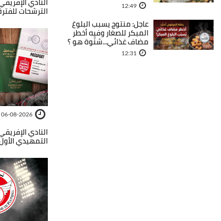
12:49
الترشحات للفترة 2026-029
عاجل: منتوج يسبب البلوغ
المبكر للصغار وفيه أخطر
مضاف غذائي...شنّوة هو ؟
12:31
06-08-2026
النادي الإفريقي
التمهيدي الأول 