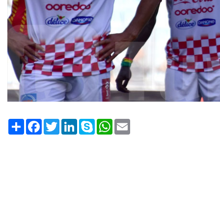
Share
Facebook
Twitter
LinkedIn
Skype
WhatsApp
Email