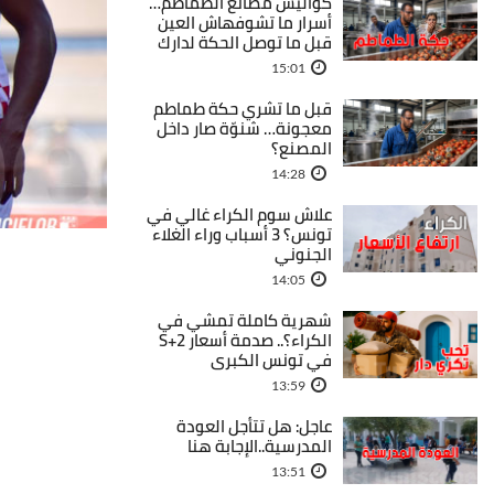
كواليس مصانع الطماطم…
أسرار ما تشوفهاش العين
قبل ما توصل الحكة لدارك
15:01
قبل ما تشري حكة طماطم
معجونة… شنوّة صار داخل
المصنع؟
14:28
علاش سوم الكراء غالي في
تونس؟ 3 أسباب وراء الغلاء
الجنوني
14:05
شهرية كاملة تمشي في
الكراء؟.. صدمة أسعار S+2
في تونس الكبرى
13:59
عاجل: هل تتأجل العودة
المدرسية..الإجابة هنا
13:51