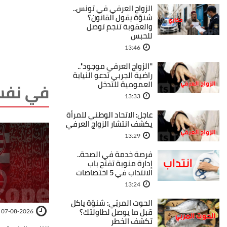
الزواج العرفي في تونس..
شنوّة يقول القانون؟
والعقوبة تنجم توصل
للحبس
13:46
''الزواج العرفي موجود''..
راضية الجربي تدعو النيابة
العمومية للتدخل
في نفس
13:33
عاجل: الاتحاد الوطني للمرأة
يكشف انتشار الزواج العرفي
13:29
فرصة خدمة في الصحة..
إدارة منوبة تفتح باب
الانتداب في 5 اختصاصات
13:24
الحوت المربّي: شنوّة ياكل
قبل ما يوصل لطاولتك؟
07-08-2026
تكشف الخطر