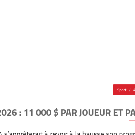
Sport
2026 : 11 000 $ PAR JOUEUR ET P
FA s’apprêterait à revoir à la hausse son pr