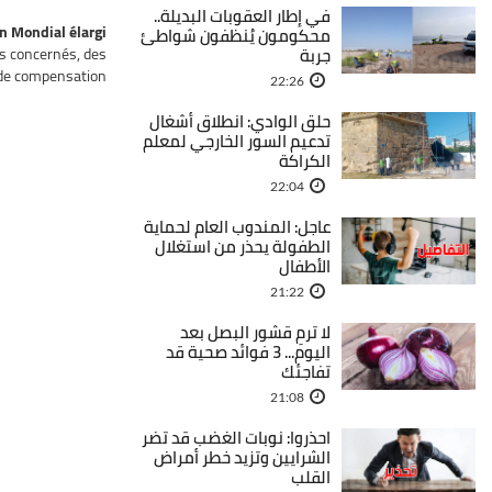
في إطار العقوبات البديلة..
n Mondial élargi
محكومون يُنظفون شواطئ
rs concernés, des
جربة
 de compensation.
22:26
حلق الوادي: انطلاق أشغال
تدعيم السور الخارجي لمعلم
الكراكة
22:04
عاجل: المندوب العام لحماية
الطفولة يحذر من استغلال
الأطفال
21:22
لا ترمِ قشور البصل بعد
اليوم... 3 فوائد صحية قد
تفاجئك
21:08
احذروا: نوبات الغضب قد تضر
الشرايين وتزيد خطر أمراض
القلب