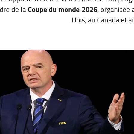
dre de la
Coupe du monde 2026
, organisée 
Unis, au Canada et a