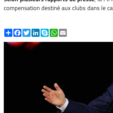
compensation destiné aux clubs dans le ca
Share
Facebook
Twitter
LinkedIn
Skype
WhatsApp
Email