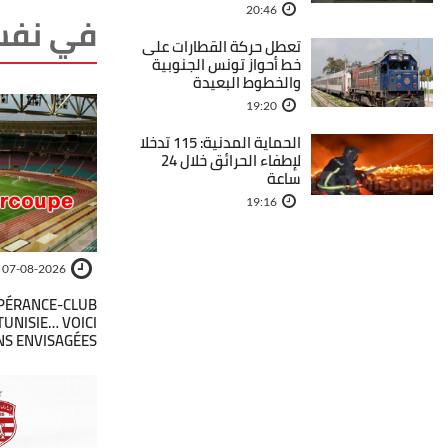
20:46
في نفس
تعطل حركة القطارات على
خط أحواز تونس الجنوبية
والخطوط البعيدة
19:20
الحماية المدنية: 115 تدخلا
لإطفاء الحرائق خلال 24
ساعة
19:16
07-08-2026
SPÉRANCE-CLUB
TUNISIE… VOICI
NS ENVISAGÉES