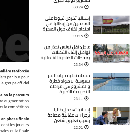
مشاريع دولية كبرى
00:24
إسبانيا تفرض قيودا على
القادمين من إيطاليا في
احتدام لخلاف حول الهجرة
00:15
عاجل: نقل تونس تحذر من
تواصل إلقاء الفضلات
بمحطات الضاحية الشمالية
23:34
alière renforcée
محطة تحلية مياه البحر
ars par jour pour
بسوسة: لا مواد خطرة
 groupe officiel.
والمشروع في مراحله
التجريبية الأخيرة
elon le parcours
23:11
 une augmentation
s la compétition.
إسبانيا تهدد إيطاليا
بإجراءات عقابية مضادة
 en phase finale
بسبب تعليق شنغن
 dont les joueurs
22:51
ales ou la finale.