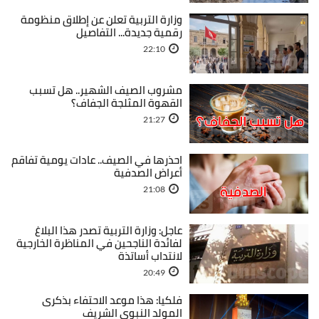
وزارة التربية تعلن عن إطلاق منظومة
رقمية جديدة... التفاصيل
22:10
مشروب الصيف الشهير.. هل تسبب
القهوة المثلجة الجفاف؟
21:27
احذرها في الصيف.. عادات يومية تفاقم
أعراض الصدفية
21:08
عاجل: وزارة التربية تصدر هذا البلاغ
لفائدة الناجحين في المناظرة الخارجية
لانتداب أساتذة
20:49
فلكيا: هذا موعد الاحتفاء بذكرى
المولد النبوي الشريف