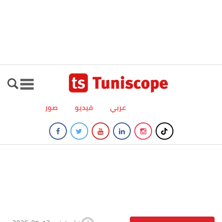
عربي
فيديو
صور