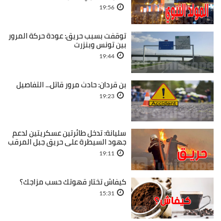
19:56
توقفت بسبب حريق: عودة حركة المرور
بين تونس وبنزرت
19:44
بن قردان: حادث مرور قاتل... التفاصيل
19:23
سليانة: تدخل طائرتين عسكريتين لدعم
جهود السيطرة على حريق جبل المرقب
19:11
كيفاش تختار قهوتك حسب مزاجك؟
15:31