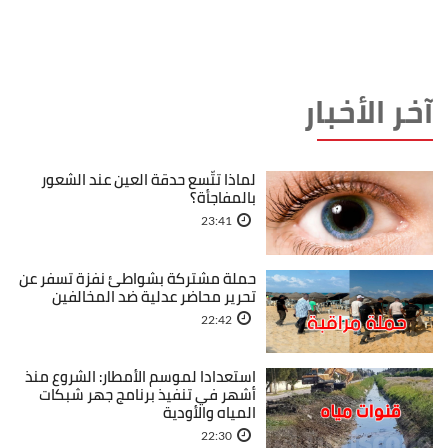
آخر الأخبار
لماذا تتّسع حدقة العين عند الشعور
بالمفاجأة؟
23:41
حملة مشتركة بشواطئ نفزة تسفر عن
تحرير محاضر عدلية ضد المخالفين
22:42
استعدادا لموسم الأمطار: الشروع منذ
أشهر في تنفيذ برنامج جهر شبكات
المياه والأودية
22:30