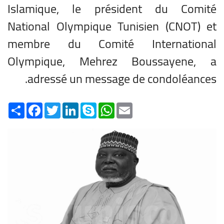
Islamique, le président du Comité
National Olympique Tunisien (CNOT) et
membre du Comité International
Olympique, Mehrez Boussayene, a
adressé un message de condoléances.
Share
Facebook
Twitter
LinkedIn
Skype
WhatsApp
Email