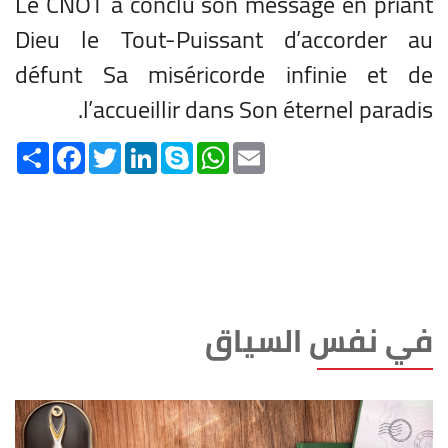
Le CNOT a conclu son message en priant
Dieu le Tout-Puissant d’accorder au
défunt Sa miséricorde infinie et de
l’accueillir dans Son éternel paradis.
Share
Facebook
Twitter
LinkedIn
Skype
WhatsApp
Email
في نفس السياق