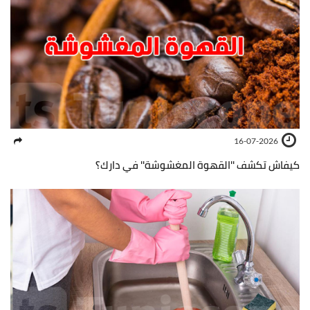
16-07-2026
كيفاش تكشف ''القهوة المغشوشة'' في دارك؟