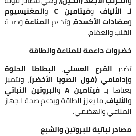
و
الكرنب الأجعد (الكيل)
، وهي مصادر قوية
لـ
الألياف
و
فيتامين C
و
المغنيسيوم
و
مضادات الأكسدة
، وتدعم
المناعة
وصحة
القلب والعظام.
خضروات داعمة للمناعة والطاقة
تضم
القرع العسلي
،
البطاطا الحلوة
و
إدامامي (فول الصويا الأخضر)
، وتتميز
بغناها بـ
فيتامين A
و
البروتين النباتي
و
الألياف
، ما يعزز الطاقة ويدعم صحة الجهاز
المناعي والهضمي.
مصادر نباتية للبروتين والشبع