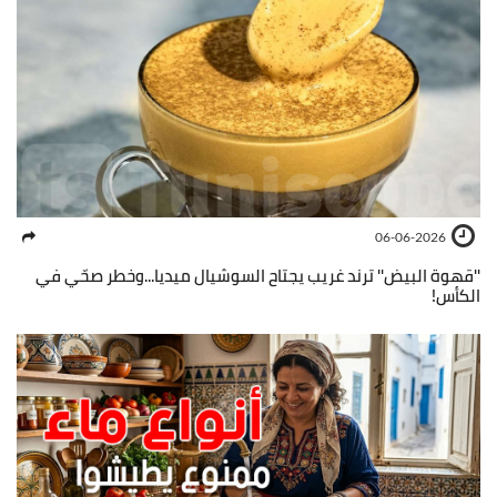
06-06-2026
''قهوة البيض'' ترند غريب يجتاح السوشيال ميديا...وخطر صحّي في
الكأس!