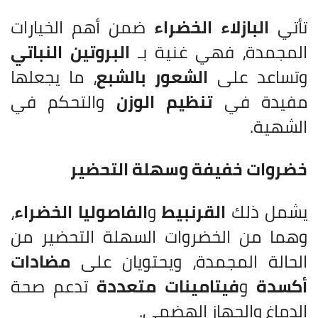
تأتي
البازلاء الخضراء
ضمن أهم الخيارات
المجمدة، فهي غنية بـ
البروتين النباتي
وتساعد على
الشعور بالشبع
، ما يجعلها
مفيدة في
تنظيم الوزن
والتحكم في
الشهية.
خضروات خفيفة وسهلة التحضير
يشمل ذلك
القرنبيط
و
الفاصوليا الخضراء
،
وهما من الخضروات السهلة التحضير من
الحالة المجمدة، ويحتويان على
مضادات
أكسدة
و
فيتامينات متعددة
تدعم صحة
الدماغ والجهاز الهضمي.