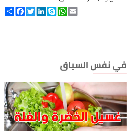
Share
Facebook
Twitter
LinkedIn
Skype
WhatsApp
Email
في نفس السياق