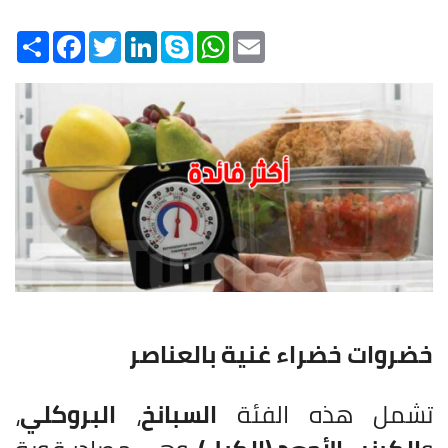
Share
Facebook
Twitter
LinkedIn
Skype
WhatsApp
Email
خضروات خضراء غنية بالعناصر
تشمل هذه الفئة
السبانخ
،
البروكلي
،