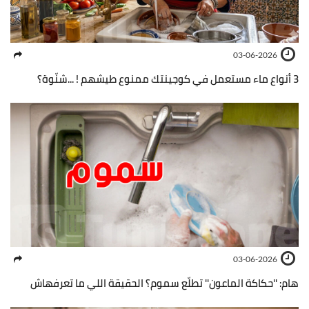
03-06-2026
3 أنواع ماء مستعمل في كوجينتك ممنوع طيشهم ! ...شنّوة؟
03-06-2026
هام: ''حكاكة الماعون'' تطلّع سموم؟ الحقيقة اللي ما تعرفهاش