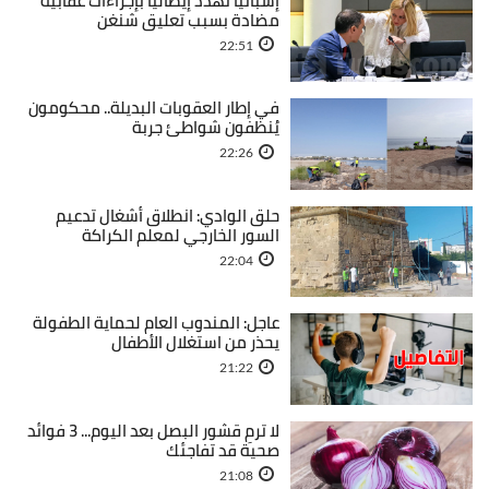
إسبانيا تهدد إيطاليا بإجراءات عقابية
مضادة بسبب تعليق شنغن
22:51
في إطار العقوبات البديلة.. محكومون
يُنظفون شواطئ جربة
22:26
حلق الوادي: انطلاق أشغال تدعيم
السور الخارجي لمعلم الكراكة
22:04
عاجل: المندوب العام لحماية الطفولة
يحذر من استغلال الأطفال
21:22
لا ترمِ قشور البصل بعد اليوم... 3 فوائد
صحية قد تفاجئك
21:08