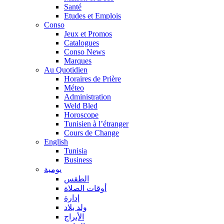
Santé
Etudes et Emplois
Conso
Jeux et Promos
Catalogues
Conso News
Marques
Au Quotidien
Horaires de Prière
Méteo
Administration
Weld Bled
Horoscope
Tunisien à l’étranger
Cours de Change
English
Tunisia
Business
يومية
الطقس
أوقات الصلاة
إدارة
ولد بلاد
الأبراج