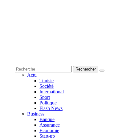
Actu
Tunisie
Société
International
Sport
Politique
Flash News
Business
Banque
Assurance
Economie
Start-up