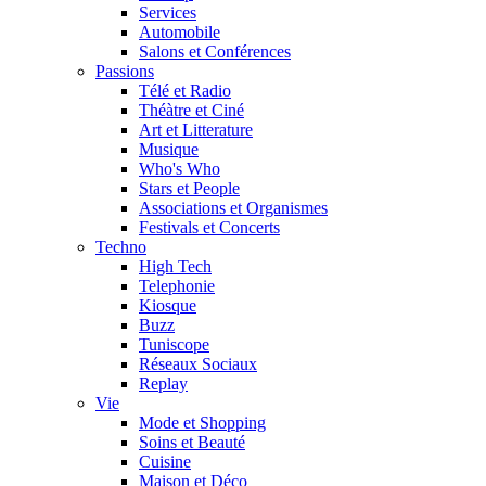
Services
Automobile
Salons et Conférences
Passions
Télé et Radio
Théàtre et Ciné
Art et Litterature
Musique
Who's Who
Stars et People
Associations et Organismes
Festivals et Concerts
Techno
High Tech
Telephonie
Kiosque
Buzz
Tuniscope
Réseaux Sociaux
Replay
Vie
Mode et Shopping
Soins et Beauté
Cuisine
Maison et Déco