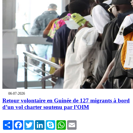
06-07-2026
Retour volontaire en Guinée de 127 migrants à bord
d’un vol charter soutenu par l’OIM
Share
Facebook
Twitter
LinkedIn
Skype
WhatsApp
Email