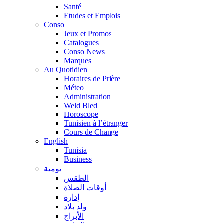
Santé
Etudes et Emplois
Conso
Jeux et Promos
Catalogues
Conso News
Marques
Au Quotidien
Horaires de Prière
Méteo
Administration
Weld Bled
Horoscope
Tunisien à l’étranger
Cours de Change
English
Tunisia
Business
يومية
الطقس
أوقات الصلاة
إدارة
ولد بلاد
الأبراج