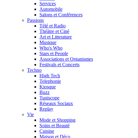
Services
Automobile
Salons et Conférences
Passions
Télé et Radio
Théàtre et Ciné
Art et Litterature
Musique
Who's Who
Stars et People
Associations et Organismes
Festivals et Concerts
Techno
High Tech
Telephonie
Kiosque
Buzz
Tuniscope
Réseaux Sociaux
Replay
Vie
Mode et Shopping
Soins et Beauté
Cuisine
Maison et Déco