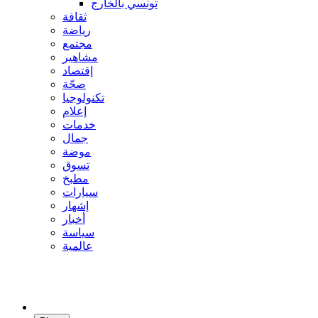
تونسي بالخارج
ثقافة
رياضة
مجتمع
مشاهير
إقتصاد
صحّة
تكنولوجيا
إعلام
خدمات
جمال
موضة
تسوق
مطبخ
سيارات
إشهار
أخبار
سياسة
عالمية