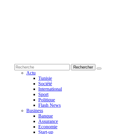
Actu
Tunisie
Société
International
Sport
Politique
Flash News
Business
Banque
Assurance
Economie
Start-up