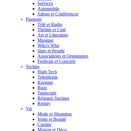
Services
Automobile
Salons et Conférences
Passions
Télé et Radio
Théàtre et Ciné
Art et Litterature
Musique
Who's Who
Stars et People
Associations et Organismes
Festivals et Concerts
Techno
High Tech
Telephonie
Kiosque
Buzz
Tuniscope
Réseaux Sociaux
Replay
Vie
Mode et Shopping
Soins et Beauté
Cuisine
Maison et Déco