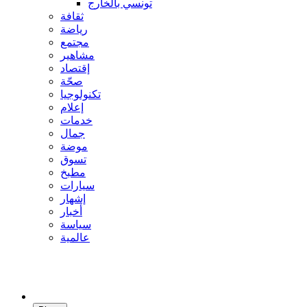
تونسي بالخارج
ثقافة
رياضة
مجتمع
مشاهير
إقتصاد
صحّة
تكنولوجيا
إعلام
خدمات
جمال
موضة
تسوق
مطبخ
سيارات
إشهار
أخبار
سياسة
عالمية