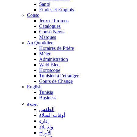
Santé
Etudes et Emplois
Conso
Jeux et Promos
Catalogues
Conso News
Marques
Au Quotidien
Horaires de Prière
Méteo
Administration
Weld Bled
Horoscope
Tunisien à l’étranger
Cours de Change
English
Tunisia
Business
يومية
الطقس
أوقات الصلاة
إدارة
ولد بلاد
الأبراج