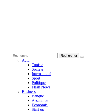
Actu
Tunisie
Société
International
Sport
Politique
Flash News
Business
Banque
Assurance
Economie
Start-up