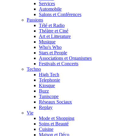
Services
Automobile
Salons et Conférences
Passions
Télé et Radio
Théàtre et Ciné
Art et Litterature
Musique
Who's Who
Stars et People
Associations et Organismes
Festivals et Concerts
Techno
High Tech
Telephonie
Kiosque
Buzz
Tuniscope
Réseaux Sociaux
Replay
Vie
Mode et Shopping
Soins et Beauté
Cuisine
Maison et Déco