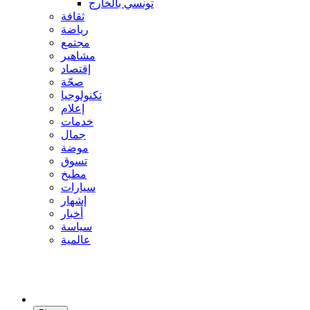
تونسي بالخارج
ثقافة
رياضة
مجتمع
مشاهير
إقتصاد
صحّة
تكنولوجيا
إعلام
خدمات
جمال
موضة
تسوق
مطبخ
سيارات
إشهار
أخبار
سياسة
عالمية