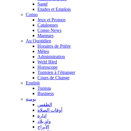
Santé
Etudes et Emplois
Conso
Jeux et Promos
Catalogues
Conso News
Marques
Au Quotidien
Horaires de Prière
Méteo
Administration
Weld Bled
Horoscope
Tunisien à l’étranger
Cours de Change
English
Tunisia
Business
يومية
الطقس
أوقات الصلاة
إدارة
ولد بلاد
الأبراج