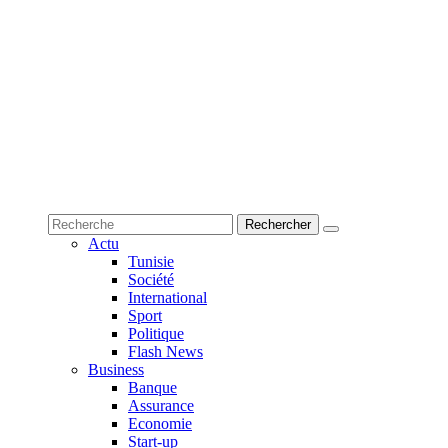
Actu
Tunisie
Société
International
Sport
Politique
Flash News
Business
Banque
Assurance
Economie
Start-up