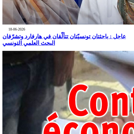
18-06-2026
عاجل : باحثتان تونسيّتان تتألّقان في هارفارد وتشرّفان
البحث العلمي التونسي