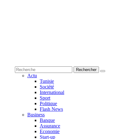
Actu
Tunisie
Société
International
Sport
Politique
Flash News
Business
Banque
Assurance
Economie
Start-up