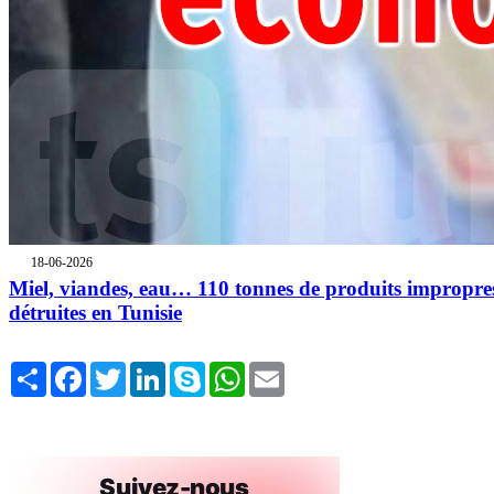
18-06-2026
Miel, viandes, eau… 110 tonnes de produits impropre
détruites en Tunisie
Share
Facebook
Twitter
LinkedIn
Skype
WhatsApp
Email