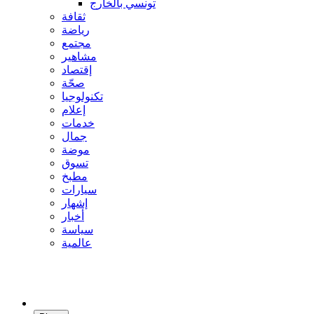
تونسي بالخارج
ثقافة
رياضة
مجتمع
مشاهير
إقتصاد
صحّة
تكنولوجيا
إعلام
خدمات
جمال
موضة
تسوق
مطبخ
سيارات
إشهار
أخبار
سياسة
عالمية