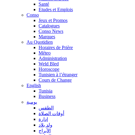
Santé
Etudes et Emplois
Conso
Jeux et Promos
Catalogues
Conso News
Marques
Au Quotidien
Horaires de Prière
Méteo
Administration
Weld Bled
Horoscope
Tunisien à l’étranger
Cours de Change
English
Tunisia
Business
يومية
الطقس
أوقات الصلاة
إدارة
ولد بلاد
الأبراج