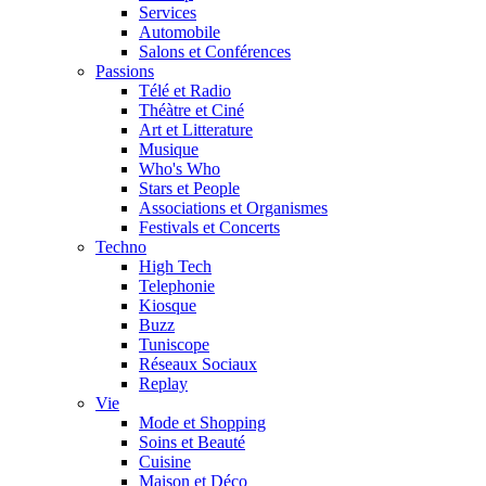
Services
Automobile
Salons et Conférences
Passions
Télé et Radio
Théàtre et Ciné
Art et Litterature
Musique
Who's Who
Stars et People
Associations et Organismes
Festivals et Concerts
Techno
High Tech
Telephonie
Kiosque
Buzz
Tuniscope
Réseaux Sociaux
Replay
Vie
Mode et Shopping
Soins et Beauté
Cuisine
Maison et Déco