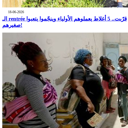
18-06-2026
الـ rentrée قرّبت.. 5 أغلاط يعملوهم الأولياء وينجّموا يتعبوا
صغيرهم!