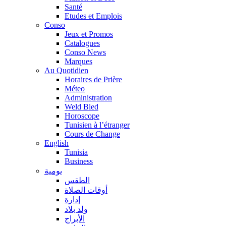
Santé
Etudes et Emplois
Conso
Jeux et Promos
Catalogues
Conso News
Marques
Au Quotidien
Horaires de Prière
Méteo
Administration
Weld Bled
Horoscope
Tunisien à l’étranger
Cours de Change
English
Tunisia
Business
يومية
الطقس
أوقات الصلاة
إدارة
ولد بلاد
الأبراج